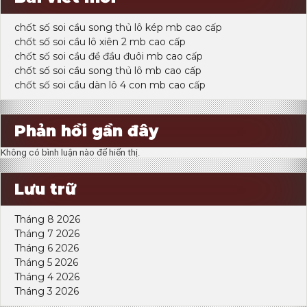
đây
chốt số soi cầu song thủ lô kép mb cao cấp
chốt số soi cầu lô xiên 2 mb cao cấp
chốt số soi cầu đề đầu đuôi mb cao cấp
chốt số soi cầu song thủ lô mb cao cấp
chốt số soi cầu dàn lô 4 con mb cao cấp
Phản hồi gần đây
Không có bình luận nào để hiển thị.
Lưu trữ
Tháng 8 2026
Tháng 7 2026
Tháng 6 2026
Tháng 5 2026
Tháng 4 2026
Tháng 3 2026