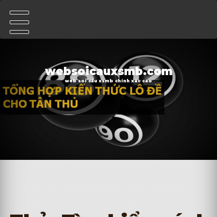
websoicauxsmb.com
web soi cầu xsmb chính xác cao