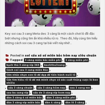
Key: soi cau 3 cang Meta des: 3 càng là một cách chơi lô đề đặc
biệt nhưng cũng tìm ẩn khá nhiều rủi ro. Theo đó, hãy cùng tìm hiểu
những cách soi cau 3 cang tại bài viết này nhé!…
soi cầu xổ số miền bắc hôm nay siêu chuẩn
Posted in
Tagged
,
,
3 càng miền bắc miễn phí
3 càng miễn phí
,
,
bạch thủ 3 càng vip 365
bachthu3cang
,
Cách soi cau 3 cang miền Bắc
,
Cân nhắc chọn con lô đề đẹp để tiến hành nuôi lô
Cần tìm hiểu rõ lô đề mà mình chọn có xác suất thắng cược là bao
nhiêu
,
,
,
,
cầu 3 càng chuẩn
cầu 3 càng hôm nay
cau 3 cang mn
,
,
cau ba cang vip
cầu de 3 càng vip hom nay
,
,
dàn 3 càng 4 số miền bắc
dàn 3 càng miễn phí
,
,
,
dàn 3 càng vip miền bắc
dàn 4 càng
dàn lô 3 càng