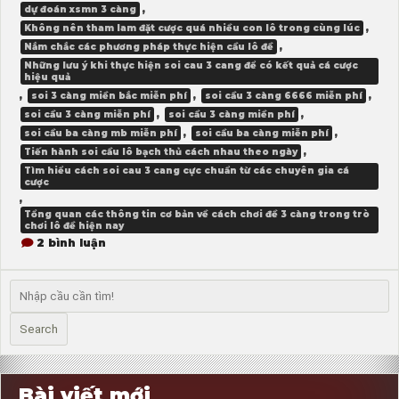
,
dự đoán xsmn 3 càng
,
Không nên tham lam đặt cược quá nhiều con lô trong cùng lúc
,
Nắm chắc các phương pháp thực hiện cầu lô đề
Những lưu ý khi thực hiện soi cau 3 cang để có kết quả cá cược
hiệu quả
,
,
,
soi 3 càng miền bắc miễn phí
soi cầu 3 càng 6666 miễn phí
,
,
soi cầu 3 càng miễn phí
soi cầu 3 càng miền phí
,
,
soi cầu ba càng mb miễn phí
soi cầu ba càng miễn phí
,
Tiến hành soi cầu lô bạch thủ cách nhau theo ngày
Tìm hiểu cách soi cau 3 cang cực chuẩn từ các chuyên gia cá
cược
,
Tổng quan các thông tin cơ bản về cách chơi đề 3 càng trong trò
chơi lô đề hiện nay
ở
2 bình luận
soi
cau
3
cang
than
tai
Search
soi
cau
moi
ngay
tai
Bài viết mới