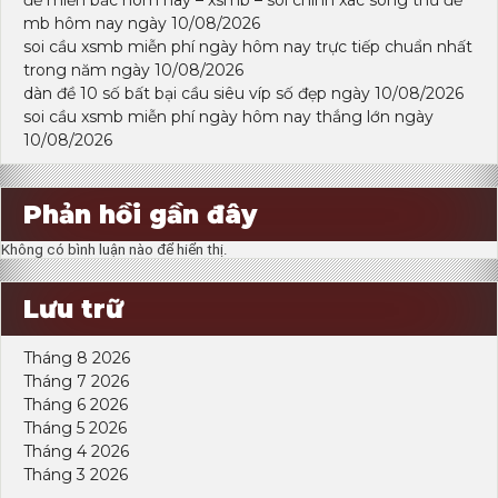
mb hôm nay ngày 10/08/2026
soi cầu xsmb miễn phí ngày hôm nay trực tiếp chuẩn nhất
trong năm ngày 10/08/2026
dàn đề 10 số bất bại cầu siêu víp số đẹp ngày 10/08/2026
soi cầu xsmb miễn phí ngày hôm nay thắng lớn ngày
10/08/2026
Phản hồi gần đây
Không có bình luận nào để hiển thị.
Lưu trữ
Tháng 8 2026
Tháng 7 2026
Tháng 6 2026
Tháng 5 2026
Tháng 4 2026
Tháng 3 2026