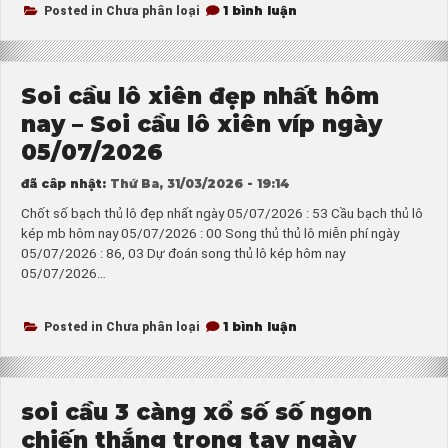
ở
1 bình luận
Posted in Chưa phân loại
soi
cầu
dàn
đề
miền
Soi cầu lô xiên đẹp nhất hôm
bắc
các
nay – Soi cầu lô xiên víp ngày
bạn
sẽ
05/07/2026
có
lãi
đã câp nhật:
Thứ Ba, 31/03/2026 - 19:14
ngày
05/07/2026
Chốt số bạch thủ lô đẹp nhất ngày 05/07/2026 : 53 Cầu bạch thủ lô
kép mb hôm nay 05/07/2026 : 00 Song thủ thủ lô miễn phí ngày
05/07/2026 : 86, 03 Dự đoán song thủ lô kép hôm nay
05/07/2026…
ở
1 bình luận
Posted in Chưa phân loại
Soi
cầu
lô
xiên
đẹp
soi cầu 3 càng xổ số số ngon
nhất
hôm
chiến thắng trong tay ngày
nay