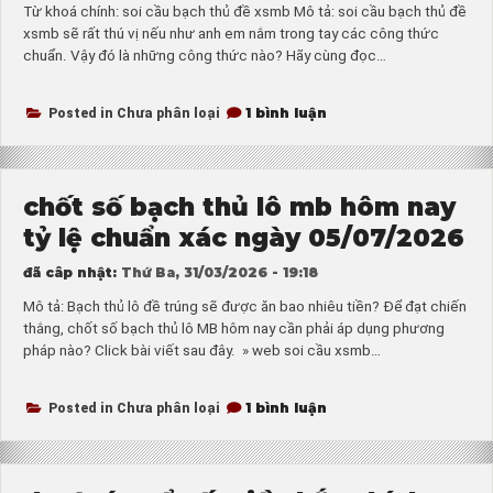
Từ khoá chính: soi cầu bạch thủ đề xsmb Mô tả: soi cầu bạch thủ đề
xsmb sẽ rất thú vị nếu như anh em nắm trong tay các công thức
chuẩn. Vậy đó là những công thức nào? Hãy cùng đọc…
ở
1 bình luận
Posted in Chưa phân loại
soi
cầu
bạch
thủ
đề
chốt số bạch thủ lô mb hôm nay
xsmb
chuyên
tỷ lệ chuẩn xác ngày 05/07/2026
nghiệp
uy
đã câp nhật:
Thứ Ba, 31/03/2026 - 19:18
tín
ngày
Mô tả: Bạch thủ lô đề trúng sẽ được ăn bao nhiêu tiền? Để đạt chiến
05/07/2026
thắng, chốt số bạch thủ lô MB hôm nay cần phải áp dụng phương
pháp nào? Click bài viết sau đây. » web soi cầu xsmb…
ở
1 bình luận
Posted in Chưa phân loại
chốt
số
bạch
thủ
lô