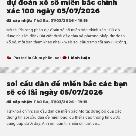
dự đoán xổ số miền bắc chính
mb
hôm
xác 100 ngày 05/07/2026
nay
tỷ
đã câp nhật:
Thứ Ba, 31/03/2026 - 19:18
lệ
chuẩn
Mô tả: Phương pháp dự đoán xổ số miền bắc chính xác 100 có
xác
ngày
đúng như lời đồn? Bài viết dưới đây chia sẻ phương pháp dự đoán
05/07/2026
xổ số, mời bạn tham khảo nhé! » web soi cầu xsmb tối nay « Hướng…
ở
1 bình luận
Posted in Chưa phân loại
dự
đoán
xổ
số
miền
soi cầu dàn đề miền bắc các bạn
bắc
chính
sẽ có lãi ngày 05/07/2026
xác
100
đã câp nhật:
Thứ Ba, 31/03/2026 - 19:15
ngày
05/07/2026
Từ khoá chính: soi cầu dàn đề miền bắc Mô tả: đừng bỏ qua các
thông tin soi cầu dàn đề miền bắc, cụ thể là các thông tin được
cung cấp dưới đây. Anh em cần tìm hiểu chi tiết về…