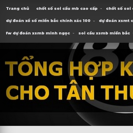
Trang chủ
chốt số soi cầu mb cao cấp
chốt số soi
dự đoán xổ số miền bắc chính xác 100
dự đoán xsmt c
fw dự đoán xsmb minh ngọc
soi cầu xsmb miền bắc