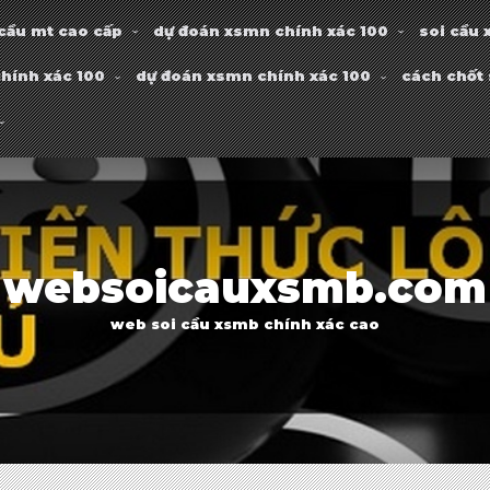
 cầu mt cao cấp
dự đoán xsmn chính xác 100
soi cầu 
hính xác 100
dự đoán xsmn chính xác 100
cách chốt 
websoicauxsmb.com
web soi cầu xsmb chính xác cao