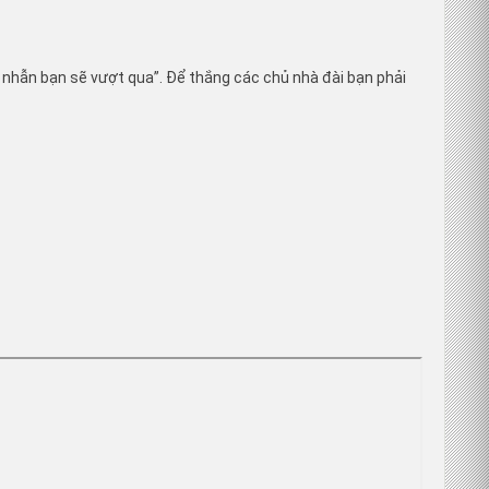
nhẫn bạn sẽ vượt qua”. Để thắng các chủ nhà đài bạn phải