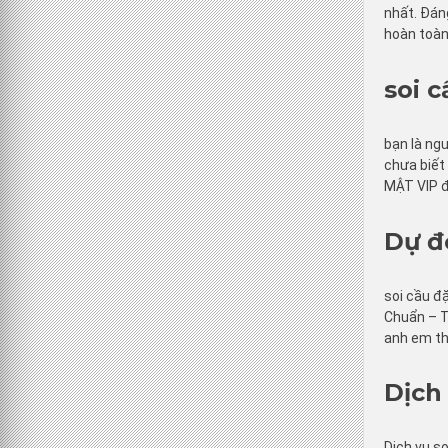
nhất. Đán
hoàn toàn
soi 
bạn là ng
chưa biết
MẬT VIP đ
Dự đ
soi cầu đ
Chuẩn – T
anh em th
Dịch
Dịch vụ s