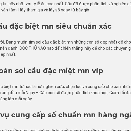
g tin cậy nhất với tỷ lễ ăn cao nhất. Cầu đã được phân tích và nghiê
 yên tâm. Hãy tham gia và lấy số ngay từ bây giờ
cầu đặc biệt mn siêu chuẩn xác
ười. Đang muốn tìm soi cầu đặc biệt mn những con số đẹp nhất để ch
 nên đánh. ĐỘC THỦ NÀO nào để chiến thắng, hãy để cho các chuyên g
ẹp nhất.
oán soi cầu đặc miệt mn víp
ặc biệt mn tự hào là nơi nghiên cứu, chọn lọc và cung cấp cho bạn nh
rúng đều mỗi Ngày – Các con số được phân tích khoa học, Giảm tối đa rủ
ắng lớn mỗi ngày
 vụ cung cấp số chuẩn mn hàng ng
oi cầu miền nam của chúng tôi bao gồm: xỉu chủ miền nam , cặp xỉu chủ 