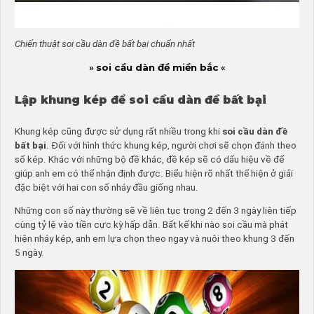
Chiến thuật soi cầu dàn đề bất bại chuẩn nhất
soi cầu dàn đề miền bắc
»
«
Lập khung kép để soi cầu dàn đề bất bại
Khung kép cũng được sử dụng rất nhiều trong khi
soi cầu dàn đề
bất bại
. Đối với hình thức khung kép, người chơi sẽ chọn đánh theo
số kép. Khác với những bộ đề khác, đề kép sẽ có dấu hiệu về để
giúp anh em có thể nhận định được. Biểu hiện rõ nhất thể hiện ở giải
đặc biệt với hai con số nháy đầu giống nhau.
Những con số này thường sẽ về liên tục trong 2 đến 3 ngày liên tiếp
cùng tỷ lệ vào tiền cực kỳ hấp dẫn. Bất kể khi nào soi cầu mà phát
hiện nháy kép, anh em lựa chọn theo ngay và nuôi theo khung 3 đến
5 ngày.