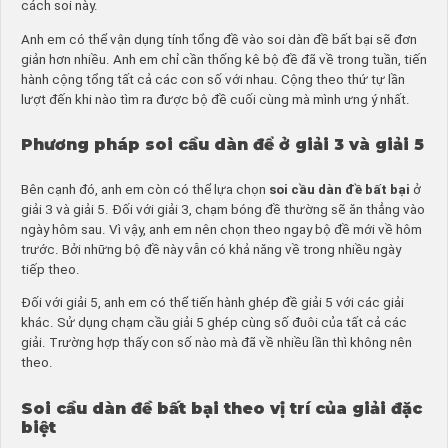
cách soi này.
Anh em có thể vận dụng tính tổng đề vào soi dàn đề bất bại sẽ đơn
giản hơn nhiều. Anh em chỉ cần thống kê bộ đề đã về trong tuần, tiến
hành cộng tổng tất cả các con số với nhau. Cộng theo thứ tự lần
lượt đến khi nào tìm ra được bộ đề cuối cùng mà mình ưng ý nhất.
Phương pháp soi cầu dàn để ở giải 3 và giải 5
Bên cạnh đó, anh em còn có thể lựa chọn
soi cầu dàn đề bất bại
ở
giải 3 và giải 5. Đối với giải 3, chạm bóng đề thường sẽ ăn thẳng vào
ngày hôm sau. Vì vậy, anh em nên chọn theo ngay bộ đề mới về hôm
trước. Bởi những bộ đề này vẫn có khả năng về trong nhiều ngày
tiếp theo.
Đối với giải 5, anh em có thể tiến hành ghép đề giải 5 với các giải
khác. Sử dụng chạm cầu giải 5 ghép cùng số đuôi của tất cả các
giải. Trường hợp thấy con số nào mà đã về nhiều lần thì không nên
theo.
Soi cầu dàn đề bất bại theo vị trí của giải đặc
biệt