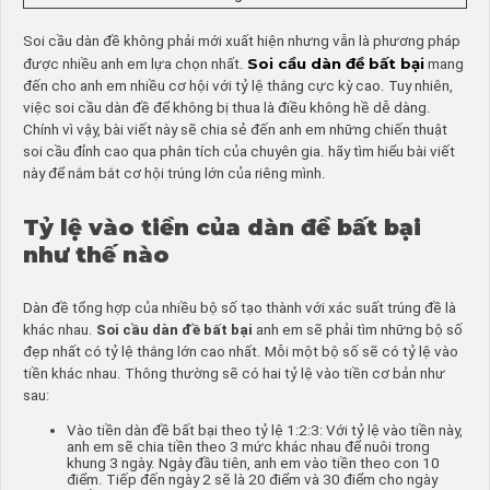
Soi cầu dàn đề không phải mới xuất hiện nhưng vẫn là phương pháp
Soi cầu dàn đề bất bại
được nhiều anh em lựa chọn nhất.
mang
đến cho anh em nhiều cơ hội với tỷ lệ thắng cực kỳ cao. Tuy nhiên,
việc soi cầu dàn đề để không bị thua là điều không hề dễ dàng.
Chính vì vậy, bài viết này sẽ chia sẻ đến anh em những chiến thuật
soi cầu đỉnh cao qua phân tích của chuyên gia. hãy tìm hiểu bài viết
này để nắm bắt cơ hội trúng lớn của riêng mình.
Tỷ lệ vào tiền của dàn đề bất bại
như thế nào
Dàn đề tổng hợp của nhiều bộ số tạo thành với xác suất trúng đề là
khác nhau.
Soi cầu dàn đề bất bại
anh em sẽ phải tìm những bộ số
đẹp nhất có tỷ lệ thắng lớn cao nhất. Mỗi một bộ số sẽ có tỷ lệ vào
tiền khác nhau. Thông thường sẽ có hai tỷ lệ vào tiền cơ bản như
sau:
Vào tiền dàn đề bất bại theo tỷ lệ 1:2:3: Với tỷ lệ vào tiền này,
anh em sẽ chia tiền theo 3 mức khác nhau để nuôi trong
khung 3 ngày. Ngày đầu tiên, anh em vào tiền theo con 10
điểm. Tiếp đến ngày 2 sẽ là 20 điểm và 30 điểm cho ngày