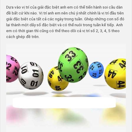
Dựa vào vị trí của giải đặc biệt anh em có thể tiến hành soi cầu dàn
đề bất cứ khi nào. Vị trí anh em nên chú ý nhất chính là vị trí đầu tiên
giải đặc biệt của tất cả các ngày trong tuần. Ghép những con số đó
lại thành một dãy số đặc biệt và có thể nuôi trong tuần kế tiếp. Anh
em có thời gian thì cũng có thể theo dõi cả vị trí số 2, 3, 4, 5 theo
cách ghép đề trên.