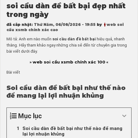
soi cầu dàn đề bất bại đẹp nhất
trong ngày
đã câp nhật:
Thứ Năm, 06/08/2026 - 19:55
by
web soi
cầu xsmb chính xác cao
Mô tả: Anh em nào muốn
soi cầu dàn đề bất bại
hiệu quả, nhanh
thắng. Hãy tham khảo ngay những chia sẻ đến từ chuyên gia trong
bài viết dưới đây.
web soi cầu xsmb chính xác 100
»
«
Bài viết
Soi cầu dàn đề bất bại như thế nào
để mang lại lợi nhuận khủng
Mục lục
Soi cầu dàn đề bất bại như thế nào để mang
lại lợi nhuận khủng