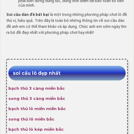
phải biết dừng đúng lúc, đúng thời điểm để bảo toàn số tiền
của mình.
Soi cầu dàn đề bất bại
là một trong những phương pháp chơi lô đề
thú vị, hiệu quả. Trên đây là toàn bộ những thông tin về soi cầu dàn
đề anh em có thể tham khảo và áp dụng. Chúc anh em sớm ngày tìm
ra bộ đề đẹp nhất với phương pháp chơi hay nhất!
soi cầu lô đẹp nhất
bạch thủ 3 càng miền bắc
song thủ 3 càng miền bắc
bạch thủ lô miền miền bắc
song thủ lô miền bắc
bạch thủ lô kép miền bắc