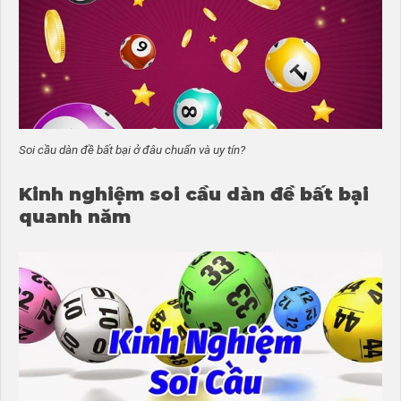
Soi cầu dàn đề bất bại ở đâu chuẩn và uy tín?
Kinh nghiệm soi cầu dàn đề bất bại
quanh năm