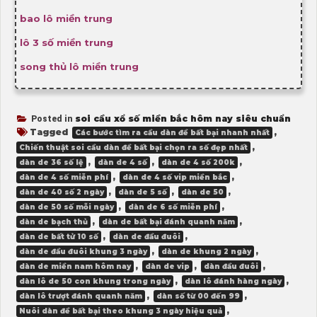
bao lô miền trung
lô 3 số miền trung
song thủ lô miền trung
soi cầu xổ số miền bắc hôm nay siêu chuẩn
Posted in
Tagged
,
Các bước tìm ra cầu dàn đề bất bại nhanh nhất
,
Chiến thuật soi cầu dàn đề bất bại chọn ra số đẹp nhất
,
,
,
dàn de 36 số lệ
dàn de 4 số
dàn de 4 số 200k
,
,
dàn de 4 số miễn phí
dàn de 4 số vip miền bắc
,
,
,
dàn de 40 số 2 ngày
dàn de 5 số
dàn de 50
,
,
dàn de 50 số mỗi ngày
dàn de 6 số miễn phí
,
,
dàn de bạch thủ
dàn de bất bại đánh quanh năm
,
,
dàn de bất tử 10 số
dàn de đầu đuôi
,
,
dàn de đầu đuôi khung 3 ngày
dàn de khung 2 ngày
,
,
,
dàn de miền nam hôm nay
dàn de vip
dàn đầu đuôi
,
,
dàn lô de 50 con khung trong ngày
dàn lô đánh hàng ngày
,
,
dàn lô trượt đánh quanh năm
dàn số từ 00 đến 99
,
Nuôi dàn đề bất bại theo khung 3 ngày hiệu quả