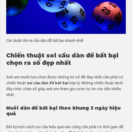
Các bước tìm ra cầu dàn đề bất bại nhanh nhất
Chiến thuật soi cầu dàn đề bất bại
chọn ra số đẹp nhất
Anh em muốn lựa chọn được những bộ số đề đẹp nhất cần phải có
chiến thuật
soi cầu dàn đề bất bại
hợp lý. Những chiến thuật dưới
đây chắc chắn sẽ giúp anh em tham gia cược tự tin vào tiền nhiều
nhất.
Nuôi dàn đề bất bại theo khung 3 ngày hiệu
quả
Bất kỳ một cách soi cầu hiệu quả nào cũng cần phải có thời gian để