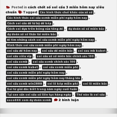
cách chốt số soi cầu 3 miền hôm nay siêu
Posted in
chuẩn
Tagged
,
Các hình thức chơi khác của xổ số
,
Các hình thức soi cầu xsmb miễn phí ngày hôm nay
,
Cách soi cầu đề từ bộ đề kép
,
,
Cách soi dựa trên bóng của tổng đề
dự đoán xổ số miền bắc
,
dự đoán xổ số thần tài miền bắc
,
Đi tìm những cách soi cầu xsmb miễn phí ngày hôm nay
,
Hình thức soi cầu xsmb miễn phí ngày hôm nay
,
,
,
soi cầu đề hôm nay
soi cầu đề miền bắc
soi cau mb kubet
,
,
soi cầu siêu vip
soi cầu xổ số miền bắc chính xác 100
,
,
soi cầu xsmb
soi cầu xsmb chính xác 100
,
,
soi cầu xsmb kubet
soi cầu xsmb miễn phí
,
soi cầu xsmb miễn phí ngày hôm nay
,
soi cầu xsmb miễn phí ngày hôm nay thắng lớn
,
,
,
soi cầu xsmb win2888
soi lô kép miễn phí
soi lô miền bắc
,
Soi từ giải đăc biêt trong năm ngày cuối tuần
,
,
Tại sao cần soi cầu số liên tục hàng ngày
Thế nào là soi cầu
ở
2 bình luận
xoso666 com dự đoán xsmb
soi
cầu
xsmb
miễn