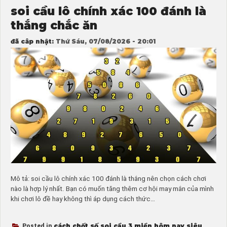
phí
soi cầu lô chính xác 100 đánh là
ngày
hôm
thắng chắc ăn
nay
thắng
đã câp nhật:
Thứ Sáu, 07/08/2026 - 20:01
lớn
Mô tả: soi cầu lô chính xác 100 đánh là thắng nên chọn cách chơi
nào là hợp lý nhất. Bạn có muốn tăng thêm cơ hội may mắn của mình
khi chơi lô đề hay không thì áp dụng cách thức…
cách chốt số soi cầu 3 miền hôm nay siêu
Posted in