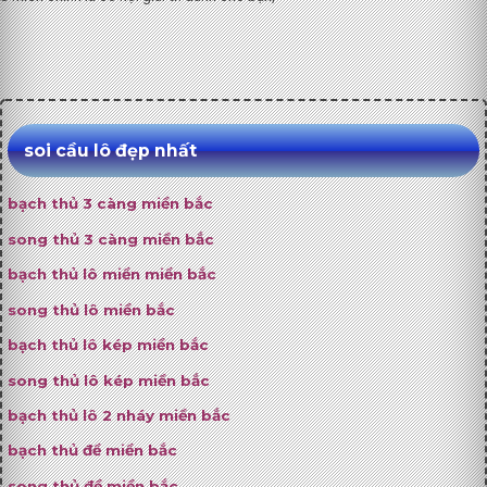
soi cầu lô đẹp nhất
bạch thủ 3 càng miền bắc
song thủ 3 càng miền bắc
bạch thủ lô miền miền bắc
song thủ lô miền bắc
bạch thủ lô kép miền bắc
song thủ lô kép miền bắc
bạch thủ lô 2 nháy miền bắc
bạch thủ đề miền bắc
song thủ đề miền bắc