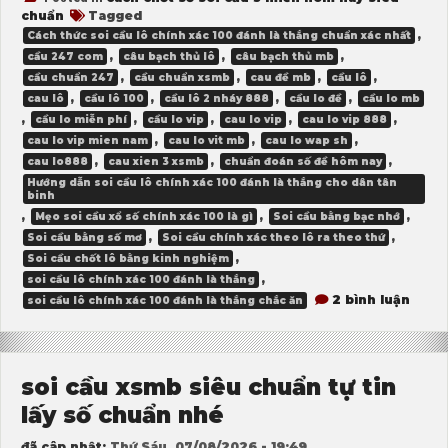
chuẩn
Tagged
,
Cách thức soi cầu lô chính xác 100 đánh là thắng chuẩn xác nhất
,
,
,
cầu 247 com
câu bạch thủ lô
câu bạch thủ mb
,
,
,
,
cầu chuẩn 247
cầu chuẩn xsmb
cau đề mb
cầu lô
,
,
,
,
cau lô
cầu lô 100
cầu lô 2 nháy 888
cầu lo đề
cầu lo mb
,
,
,
,
,
cầu lo miễn phí
cầu lo vip
cau lo vip
cau lo vip 888
,
,
,
cau lo vip mien nam
cau lo vit mb
cau lo wap sh
,
,
,
cau lo888
cau xien 3 xsmb
chuẩn đoán số đề hôm nay
Hướng dẫn soi cầu lô chính xác 100 đánh là thắng cho dân tân
binh
,
,
,
Mẹo soi cầu xổ số chính xác 100 là gì
Soi cầu bằng bạc nhớ
,
,
Soi cầu bằng số mơ
Soi cầu chính xác theo lô ra theo thứ
,
Soi cầu chốt lô bằng kinh nghiệm
,
soi cầu lô chính xác 100 đánh là thắng
ở
2 bình luận
soi cầu lô chính xác 100 đánh là thắng chắc ăn
soi
cầu
lô
chính
xác
soi cầu xsmb siêu chuẩn tự tin
100
đánh
lấy số chuẩn nhé
là
thắn
đã câp nhật:
Thứ Sáu, 07/08/2026 - 19:49
chắc