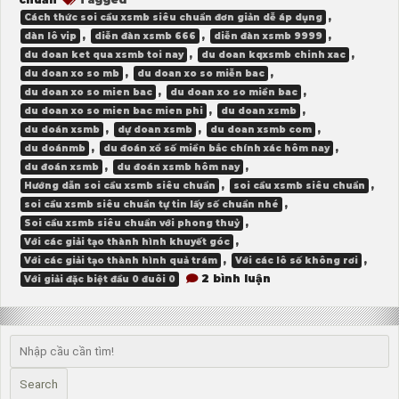
,
Cách thức soi cầu xsmb siêu chuẩn đơn giản dễ áp dụng
,
,
,
dàn lô vip
diễn đàn xsmb 666
diễn đàn xsmb 9999
,
,
du doan ket qua xsmb toi nay
du doan kqxsmb chinh xac
,
,
du doan xo so mb
du doan xo so miễn bac
,
,
du doan xo so mien bac
du doan xo so miền bac
,
,
du doan xo so mien bac mien phi
du doan xsmb
,
,
,
du doán xsmb
dự doan xsmb
du doan xsmb com
,
,
du doánmb
du đoán xổ số miền bắc chính xác hôm nay
,
,
du đoán xsmb
du đoán xsmb hôm nay
,
,
Hướng dẫn soi cầu xsmb siêu chuẩn
soi cầu xsmb siêu chuẩn
,
soi cầu xsmb siêu chuẩn tự tin lấy số chuẩn nhé
,
Soi cầu xsmb siêu chuẩn với phong thuỷ
,
Với các giải tạo thành hình khuyết góc
,
,
Với các giải tạo thành hình quả trám
Với các lô số không rơi
ở
2 bình luận
Với giải đặc biệt đầu 0 đuôi 0
soi
cầu
xsmb
siêu
chuẩn
tự
tin
lấy
Search
số