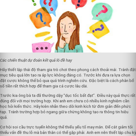
Các chiến thuật dự đoán kết quả lô đề hay
Hãy thiết lập thái độ tham gia trò chơi theo phong cách thoải mái. Tránh đặt
mục tiêu quá lớn tạo ra áp lực không đáng có. Trước khi đưa ra lựa chọn
đặt cược không thể bỏ qua quá trình nghiên cứu. Đặc biệt là cách phân bổ
số tiền rất thích hợp để tham gia cá cược lâu dài.
Trước kia ông bà ta đã thường dậy “dục tốc bất đạt”. Điều này quả thực rất
đúng đối với mọi trường hợp. Khi anh em chưa có nhiều kinh nghiệm cần
học hỏi kiến thức. Hãy kiên nhẫn theo dõi kinh kích từ đơn giản đến phức
tạp. Tránh trường hợp bỏ ngang giữa chừng không tạo ra thông tin hiệu
quả.
Cơ hội soi cầu trực tuyến không thể thiếu yếu tố may mắn. Để cắt giảm tối
thiểu vấn đề thu lỗ mà bản thân có thể gặp phải. Anh em nên thiết lập chu kỳ