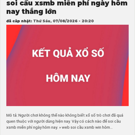
soi cầu xsmb miễn phí ngày hôm
nay thắng lớn
đã câp nhật:
Thứ Sáu, 07/08/2026 - 20:20
Mô tả: Người chơi không thể nào không biết xổ số trò chơi đã quá
quen thuộc với người dùng hiện nay. Vậy có cách nào để soi cầu
xsmb miễn phí ngày hôm nay. » web soi cầu xsmb win hôm…