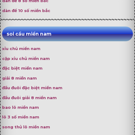
dàn đề 8 số miền bắc
dàn đề 10 số miền bắc
soi cầu miền nam
xỉu chủ miền nam
cặp xỉu chủ miền nam
đặc biệt miền nam
giải 8 miền nam
đầu đuôi đặc biệt miền nam
đầu đuôi giải 8 miền nam
bao lô miền nam
lô 3 số miền nam
song thủ lô miền nam