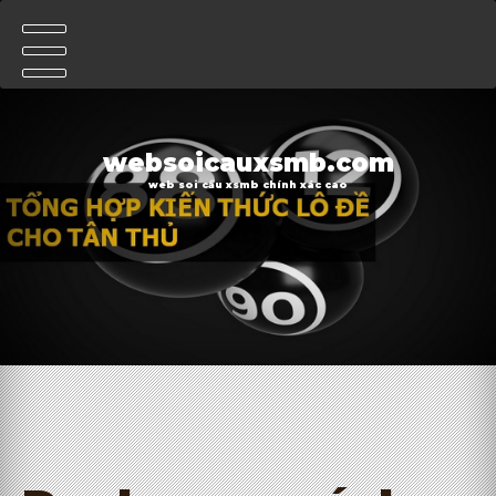
websoicauxsmb.com
web soi cầu xsmb chính xác cao