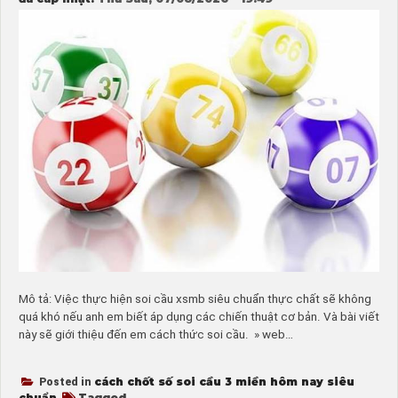
ăn
Mô tả: Việc thực hiện soi cầu xsmb siêu chuẩn thực chất sẽ không
quá khó nếu anh em biết áp dụng các chiến thuật cơ bản. Và bài viết
này sẽ giới thiệu đến em cách thức soi cầu. » web…
cách chốt số soi cầu 3 miền hôm nay siêu
Posted in
chuẩn
Tagged