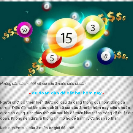
Hướng dẫn cách chốt số soi cầu 3 miền siêu chuẩn
dự đoán dàn đề bất bại hôm nay
»
«
Người chơi có thêm kiến thức soi cầu đa dạng thông qua hoạt động cá
cược. Điều đó nói lên
cách chốt số soi cầu 3 miền hôm nay siêu chuẩn
được áp dụng. Bạn thay thử vận sau khi đã triển khai thành công kỹ thuật dự
đoán. Không nên đưa ra thông tin mơ hồ để tránh rước họa vào thân.
Kinh nghiệm soi cầu 3 miền từ giải đặc biệt