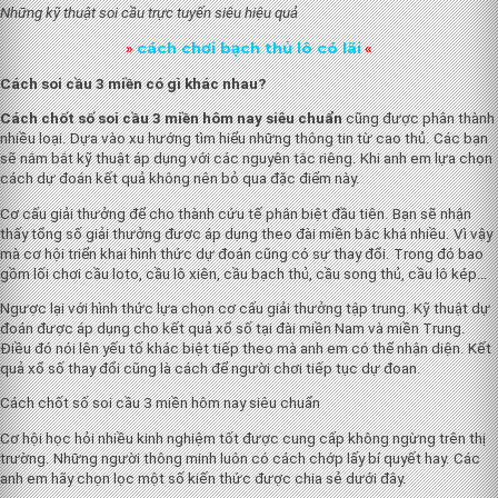
Những kỹ thuật soi cầu trực tuyến siêu hiệu quả
cách chơi bạch thủ lô có lãi
»
«
Cách soi cầu 3 miền có gì khác nhau?
Cách chốt số soi cầu 3 miền hôm nay siêu chuẩn
cũng được phân thành
nhiều loại. Dựa vào xu hướng tìm hiểu những thông tin từ cao thủ. Các bạn
sẽ nắm bắt kỹ thuật áp dụng với các nguyên tắc riêng. Khi anh em lựa chọn
cách dự đoán kết quả không nên bỏ qua đặc điểm này.
Cơ cấu giải thưởng để cho thành cứu tế phân biệt đầu tiên. Bạn sẽ nhận
thấy tổng số giải thưởng được áp dụng theo đài miền bắc khá nhiều. Vì vậy
mà cơ hội triển khai hình thức dự đoán cũng có sự thay đổi. Trong đó bao
gồm lối chơi cầu loto, cầu lô xiên, cầu bạch thủ, cầu song thủ, cầu lô kép…
Ngược lại với hình thức lựa chọn cơ cấu giải thưởng tập trung. Kỹ thuật dự
đoán được áp dụng cho kết quả xổ số tại đài miền Nam và miền Trung.
Điều đó nói lên yếu tố khác biệt tiếp theo mà anh em có thể nhận diện. Kết
quả xổ số thay đổi cũng là cách để người chơi tiếp tục dự đoan.
Cách chốt số soi cầu 3 miền hôm nay siêu chuẩn
Cơ hội học hỏi nhiều kinh nghiệm tốt được cung cấp không ngừng trên thị
trường. Những người thông minh luôn có cách chớp lấy bí quyết hay. Các
anh em hãy chọn lọc một số kiến thức được chia sẻ dưới đây.