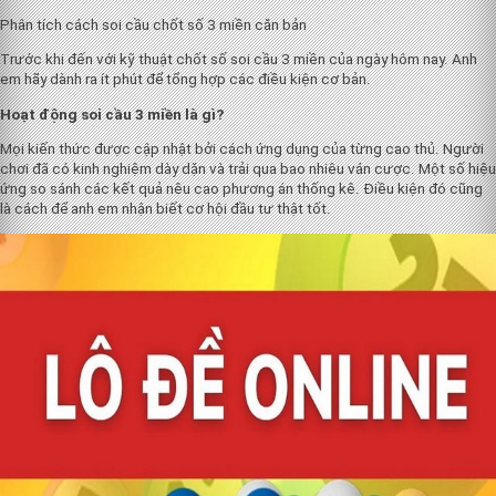
Phân tích cách soi cầu chốt số 3 miền căn bản
Trước khi đến với kỹ thuật chốt số soi cầu 3 miền của ngày hôm nay. Anh
em hãy dành ra ít phút để tổng hợp các điều kiện cơ bản.
Hoạt động soi cầu 3 miền là gì?
Mọi kiến thức được cập nhật bởi cách ứng dụng của từng cao thủ. Người
chơi đã có kinh nghiệm dày dặn và trải qua bao nhiêu ván cược. Một số hiệu
ứng so sánh các kết quả nêu cao phương án thống kê. Điều kiện đó cũng
là cách để anh em nhận biết cơ hội đầu tư thật tốt.