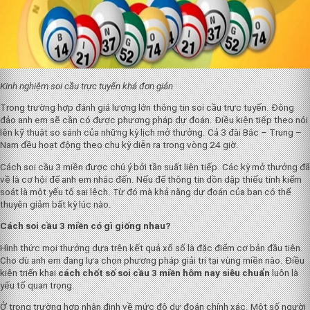
Kinh nghiệm soi cầu trực tuyến khá đơn giản
Trong trường hợp đánh giá lượng lớn thông tin soi cầu trực tuyến. Đông
đảo anh em sẽ cần có được phương pháp dự đoán. Điều kiện tiếp theo nói
lên kỹ thuật so sánh của những kỳ lịch mở thưởng. Cả 3 đài Bắc – Trung –
Nam đều hoạt động theo chu kỳ diễn ra trong vòng 24 giờ.
Cách soi cầu 3 miền được chú ý bởi tần suất liên tiếp. Các kỳ mở thưởng đã
về là cơ hội để anh em nhắc đến. Nếu để thông tin dồn dập thiếu tính kiểm
soát là một yếu tố sai lệch. Từ đó mà khả năng dự đoán của bạn có thể
thuyên giảm bất kỳ lúc nào.
Cách soi cầu 3 miền có gì giống nhau?
Hình thức mọi thưởng dựa trên kết quả xổ số là đặc điểm cơ bản đầu tiên.
Cho dù anh em đang lựa chọn phương pháp giải trí tại vùng miền nào. Điều
kiện triển khai
cách chốt số soi cầu 3 miền hôm nay siêu chuẩn
luôn là
yếu tố quan trọng.
Ở trong trường hợp nhận định về mức độ dự đoán chính xác. Một số người