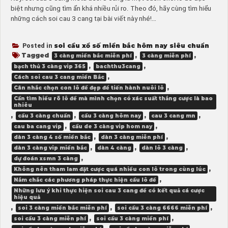
biệt nhưng cũng tìm ẩn khá nhiều rủi ro. Theo đó, hãy cùng tìm hiểu
những cách soi cau 3 cang tại bài viết này nhé!…
soi cầu xổ số miền bắc hôm nay siêu chuẩn
Posted in
Tagged
,
,
3 càng miền bắc miễn phí
3 càng miễn phí
,
,
bạch thủ 3 càng vip 365
bachthu3cang
,
Cách soi cau 3 cang miền Bắc
,
Cân nhắc chọn con lô đề đẹp để tiến hành nuôi lô
Cần tìm hiểu rõ lô đề mà mình chọn có xác suất thắng cược là bao
nhiêu
,
,
,
,
cầu 3 càng chuẩn
cầu 3 càng hôm nay
cau 3 cang mn
,
,
cau ba cang vip
cầu de 3 càng vip hom nay
,
,
dàn 3 càng 4 số miền bắc
dàn 3 càng miễn phí
,
,
,
dàn 3 càng vip miền bắc
dàn 4 càng
dàn lô 3 càng
,
dự đoán xsmn 3 càng
,
Không nên tham lam đặt cược quá nhiều con lô trong cùng lúc
,
Nắm chắc các phương pháp thực hiện cầu lô đề
Những lưu ý khi thực hiện soi cau 3 cang để có kết quả cá cược
hiệu quả
,
,
,
soi 3 càng miền bắc miễn phí
soi cầu 3 càng 6666 miễn phí
,
,
soi cầu 3 càng miễn phí
soi cầu 3 càng miền phí