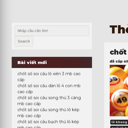
Th
Search
chốt
đã câp n
Bài viết mới
chốt số soi cầu lô xiên 3 mb cao
cấp
chốt số soi cầu dàn lô 4 con mb
cao cấp
chốt số soi cầu song thủ 3 càng
mb cao cấp
chốt số soi cầu song thủ lô kép
mb cao cấp
chốt số soi cầu bạch thủ lô kép
lô khung
mb cao cấp