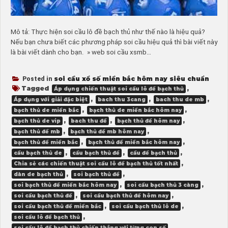
Mô tả: Thực hiện soi cầu lô đề bạch thủ như thế nào là hiệu quả?
Nếu bạn chưa biết các phương pháp soi cầu hiệu quả thì bài viết này
là bài viết dành cho bạn. » web soi cầu xsmb…
soi cầu xổ số miền bắc hôm nay siêu chuẩn
Posted in
Tagged
,
Áp dụng chiến thuật soi cầu lô đề bạch thủ
,
,
,
Áp dụng với giải đặc biệt
bach thu 3cang
bach thu de mb
,
,
bạch thủ de miền bắc
bạch thủ de miền bắc hôm nay
,
,
,
bạch thủ de vip
bach thu đề
bạch thủ đề hôm nay
,
,
bạch thủ đề mb
bạch thủ đề mb hôm nay
,
,
bạch thủ đề miền bắc
bạch thủ đề miền bắc hôm nay
,
,
,
cầu bạch thủ de
cầu bạch thủ đề
cầu đề bạch thủ
,
Chia sẻ các chiến thuật soi cầu lô đề bạch thủ tốt nhất
,
,
dàn de bạch thủ
soi bạch thủ đề
,
,
soi bạch thủ đề miền bắc hôm nay
soi cầu bạch thủ 3 càng
,
,
soi cầu bạch thủ đề
soi cầu bạch thủ đề hôm nay
,
,
soi cầu bạch thủ đề miền bắc
soi cầu bạch thủ lô de
,
soi cầu lô đề bạch thủ
,
soi cầu lô đề bạch thủ chiến thắng với từng con số