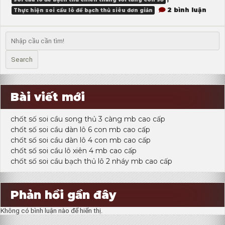
ở
2 bình luận
Thực hiện soi cầu lô đề bạch thủ siêu đơn giản
soi
cầu
lô
đề
bạch
thủ
Search
chiế
thắn
với
từng
con
Bài viết mới
số
chốt số soi cầu song thủ 3 càng mb cao cấp
chốt số soi cầu dàn lô 6 con mb cao cấp
chốt số soi cầu dàn lô 4 con mb cao cấp
chốt số soi cầu lô xiên 4 mb cao cấp
chốt số soi cầu bạch thủ lô 2 nháy mb cao cấp
Phản hồi gần đây
Không có bình luận nào để hiển thị.