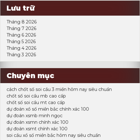
Lưu trữ
Tháng 8 2026
Tháng 7 2026
Tháng 6 2026
Tháng 5 2026
Tháng 4 2026
Tháng 3 2026
Chuyên mục
cách chốt số soi cầu 3 miền hôm nay siêu chuẩn
chốt số soi cầu mb cao cấp
chốt số soi cầu mt cao cấp
dự đoán xổ số miền bắc chính xác 100
dự đoán xsmb minh ngọc
dự đoán xsmn chính xác 100
dự đoán xsmt chính xác 100
soi cầu xổ số miền bắc hôm nay siêu chuẩn