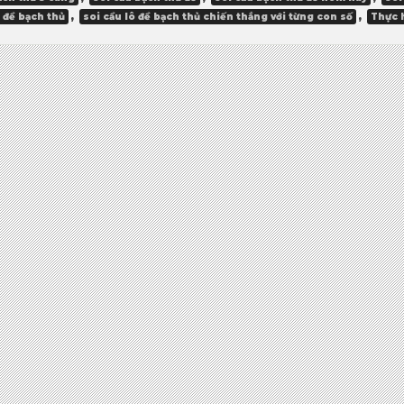
,
,
ô đề bạch thủ
soi cầu lô đề bạch thủ chiến thắng với từng con số
Thực h