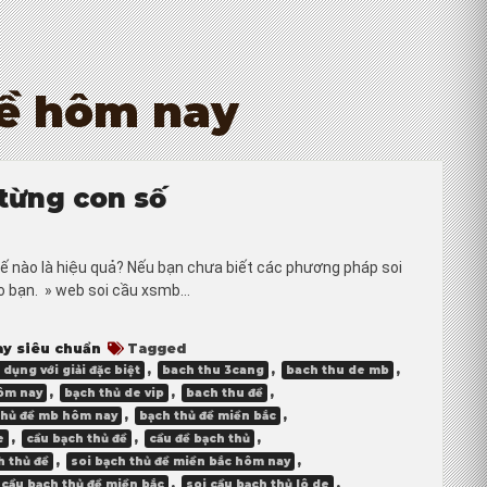
đề hôm nay
 từng con số
hế nào là hiệu quả? Nếu bạn chưa biết các phương pháp soi
cho bạn. » web soi cầu xsmb…
ay siêu chuẩn
Tagged
,
,
,
 dụng với giải đặc biệt
bach thu 3cang
bach thu de mb
,
,
,
ôm nay
bạch thủ de vip
bach thu đề
,
,
thủ đề mb hôm nay
bạch thủ đề miền bắc
,
,
,
e
cầu bạch thủ đề
cầu đề bạch thủ
,
,
h thủ đề
soi bạch thủ đề miền bắc hôm nay
,
,
 cầu bạch thủ đề miền bắc
soi cầu bạch thủ lô de