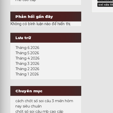
soi cầu l
Phản hồi gần đây
Không có bình luận nào để hiển thị.
Lưu trữ
Tháng 6 2026
Tháng 5 2026
Tháng 4 2026
Tháng 3 2026
Tháng 2 2026
Tháng 1 2026
Chuyên mục
cách chốt số soi cầu 3 miền hôm
nay siêu chuẩn
chốt số soi cầu mb cao cấp