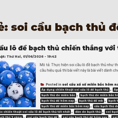
ẻ:
soi cầu bạch thủ 
cầu lô đề bạch thủ chiến thắng với
hật:
Thứ Hai, 01/06/2026 - 19:42
Mô tả: Thực hiện soi cầu lô đề bạch thủ như t
cầu hiệu quả thì bài viết này là bài viết dành 
soi cầu xổ số miền bắc hôm n
Posted in
,
Áp dụng chiến thuật soi cầu lô đề bạch thủ
Áp
,
bạch thủ de miền bắc
bạch thủ de miền bắc h
,
,
bạch thủ đề hôm nay
bạch thủ đề mb
bạch 
,
bạch thủ đề miền bắc hôm nay
cầu bạch thủ d
,
,
ác chiến thuật soi cầu lô đề bạch thủ tốt nhất
dàn de bạch thủ
soi bạc
,
,
,
ạch thủ 3 càng
soi cầu bạch thủ đề
soi cầu bạch thủ đề hôm nay
soi