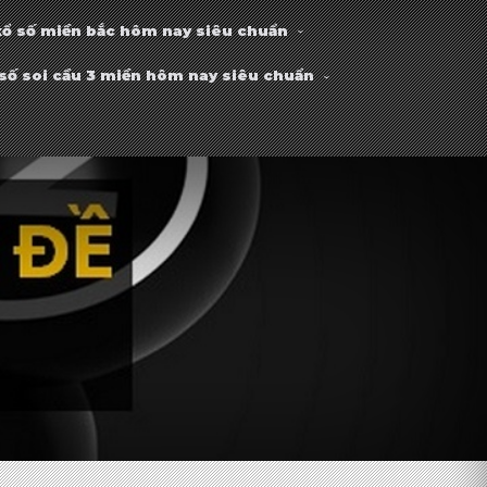
xổ số miền bắc hôm nay siêu chuẩn
số soi cầu 3 miền hôm nay siêu chuẩn