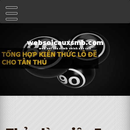
websoicauxsmb.com
web soi cầu xsmb chính xác cao