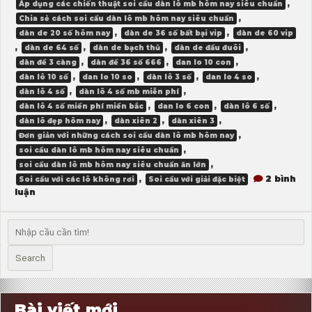
,
Áp dụng các chiến thuật soi cầu dàn lô mb hôm nay siêu chuẩn
,
Chia sẻ cách soi cầu dàn lô mb hôm nay siêu chuẩn
,
,
dàn de 20 số hôm nay
dàn de 36 số bất bại vip
dàn de 60 vip
,
,
,
,
dàn de 64 số
dàn de bạch thủ
dàn de đầu đuôi
,
,
,
dàn đề 3 càng
dàn đề 36 số 666
dan lo 10 con
,
,
,
,
dàn lô 10 số
dan lo 10 so
dàn lô 3 số
dan lo 4 so
,
,
dàn lô 4 số
dàn lô 4 số mb miễn phí
,
,
,
dàn lô 4 số miền phí miền bắc
dan lo 6 con
dàn lô 6 số
,
,
,
dàn lô đẹp hôm nay
dàn xiên 2
dàn xiên 3
,
Đơn giản với những cách soi cầu dàn lô mb hôm nay
,
soi cầu dàn lô mb hôm nay siêu chuẩn
,
soi cầu dàn lô mb hôm nay siêu chuẩn ăn lớn
,
2 bình
Soi cầu với các lô không rơi
Soi cầu với giải đặc biệt
ở
luận
soi
cầu
dàn
lô
mb
hôm
Search
nay
siêu
chuẩn
ăn
Bài viết mới
lớn