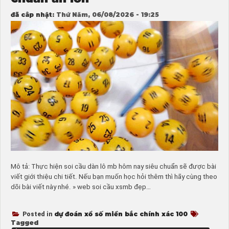
tuyệt
đã câp nhật:
Thứ Năm, 06/08/2026 - 19:25
mật
Mô tả: Thực hiện soi cầu dàn lô mb hôm nay siêu chuẩn sẽ được bài
viết giới thiệu chi tiết. Nếu bạn muốn học hỏi thêm thì hãy cùng theo
dõi bài viết này nhé. » web soi cầu xsmb đẹp…
dự đoán xổ số miền bắc chính xác 100
Posted in
Tagged