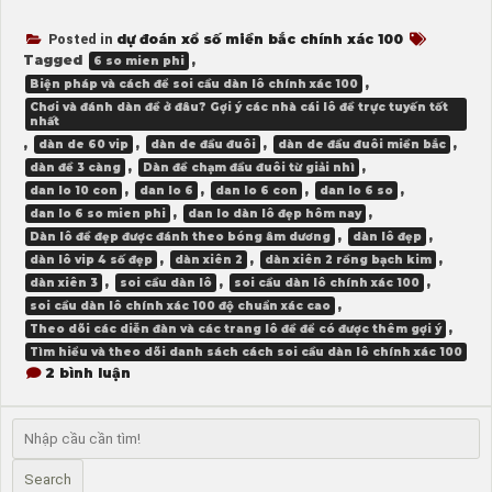
dự đoán xổ số miền bắc chính xác 100
Posted in
Tagged
,
6 so mien phi
,
Biện pháp và cách để soi cầu dàn lô chính xác 100
Chơi và đánh dàn đề ở đâu? Gợi ý các nhà cái lô đề trực tuyến tốt
nhất
,
,
,
,
dàn de 60 vip
dàn de đầu đuôi
dàn de đầu đuôi miền bắc
,
,
dàn đề 3 càng
Dàn đề chạm đầu đuôi từ giải nhì
,
,
,
,
dan lo 10 con
dan lo 6
dan lo 6 con
dan lo 6 so
,
,
dan lo 6 so mien phi
dan lo dàn lô đẹp hôm nay
,
,
Dàn lô đề đẹp được đánh theo bóng âm dương
dàn lô đẹp
,
,
,
dàn lô vip 4 số đẹp
dàn xiên 2
dàn xiên 2 rồng bạch kim
,
,
,
dàn xiên 3
soi cầu dàn lô
soi cầu dàn lô chính xác 100
,
soi cầu dàn lô chính xác 100 độ chuẩn xác cao
,
Theo dõi các diễn đàn và các trang lô đề để có được thêm gợi ý
Tìm hiểu và theo dõi danh sách cách soi cầu dàn lô chính xác 100
ở
2 bình luận
soi
cầu
dàn
lô
chính
xác
Search
100