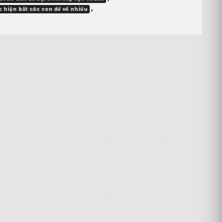
,
 hiện bắt các con đề về nhiều