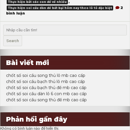
,
Thực hiện bắt các con đề về nhiều
2
Thực hiện soi cầu dàn đề bất bại hôm nay theo lô tô đặc biệt
ở
bình luận
dự
đoán
dàn
đề
bất
bại
Search
hôm
nay
bao
trúng
Bài viết mới
chốt số soi cầu song thủ lô mb cao cấp
chốt số soi cầu bạch thủ lô mb cao cấp
chốt số soi cầu bạch thủ đề mb cao cấp
chốt số soi cầu dàn lô 6 con mb cao cấp
chốt số soi cầu song thủ đề mb cao cấp
Phản hồi gần đây
Không có bình luận nào để hiển thị.