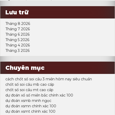
Lưu trữ
Tháng 8 2026
Tháng 7 2026
Tháng 6 2026
Tháng 5 2026
Tháng 4 2026
Tháng 3 2026
Chuyên mục
cách chốt số soi cầu 3 miền hôm nay siêu chuẩn
chốt số soi cầu mb cao cấp
chốt số soi cầu mt cao cấp
dự đoán xổ số miền bắc chính xác 100
dự đoán xsmb minh ngọc
dự đoán xsmn chính xác 100
dự đoán xsmt chính xác 100