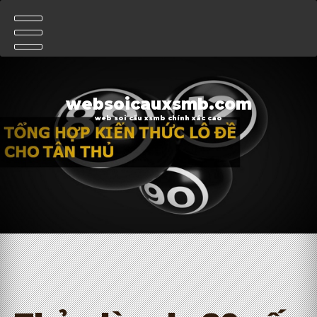
websoicauxsmb.com
web soi cầu xsmb chính xác cao