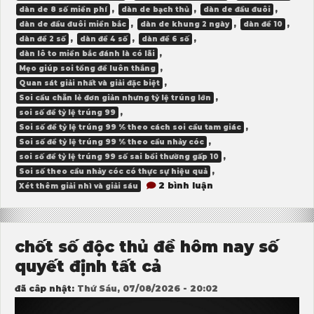
,
,
,
dàn de 8 số miền phí
dàn de bạch thủ
dàn de đầu đuôi
,
,
,
dàn de đầu đuôi miền bắc
dàn de khung 2 ngày
dàn đề 10
,
,
,
dàn đề 2 số
dàn đề 4 số
dàn đề 6 số
,
dàn lô to miền bắc đánh là có lãi
,
Mẹo giúp soi tổng đề luôn thắng
,
Quan sát giải nhất và giải đặc biệt
,
Soi cầu chẵn lẻ đơn giản nhưng tỷ lệ trúng lớn
,
soi số đề tỷ lệ trúng 99
,
Soi số đề tỷ lệ trúng 99 % theo cách soi cầu tam giác
,
Soi số đề tỷ lệ trúng 99 % theo cầu nhảy cóc
,
soi số đề tỷ lệ trúng 99 số sai bồi thường gấp 10
,
Soi số theo cầu nhảy cóc có thực sự hiệu quả
ở
2 bình luận
Xét thêm giải nhì và giải sáu
soi
số
đề
tỷ
lệ
chốt số độc thủ đề hôm nay số
trúng
99
quyết định tất cả
số
sai
đã câp nhật:
Thứ Sáu, 07/08/2026 - 20:02
bồi
thường
gấp