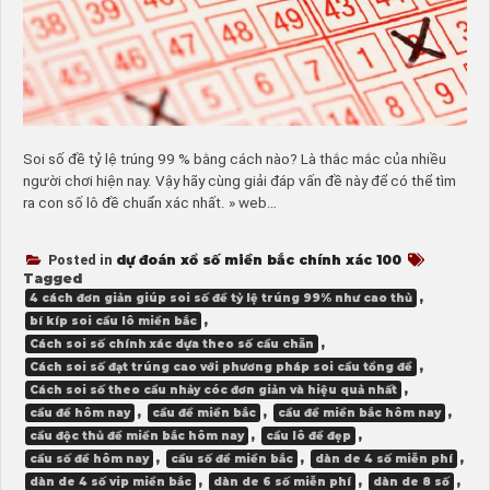
Soi số đề tỷ lệ trúng 99 % bằng cách nào? Là thắc mắc của nhiều
người chơi hiện nay. Vậy hãy cùng giải đáp vấn đề này để có thể tìm
ra con số lô đề chuẩn xác nhất. » web…
dự đoán xổ số miền bắc chính xác 100
Posted in
Tagged
,
4 cách đơn giản giúp soi số đề tỷ lệ trúng 99% như cao thủ
,
bí kíp soi cầu lô miền bắc
,
Cách soi số chính xác dựa theo số cầu chẵn
,
Cách soi số đạt trúng cao với phương pháp soi cầu tổng đề
,
Cách soi số theo cầu nhảy cóc đơn giản và hiệu quả nhất
,
,
,
cầu đề hôm nay
cầu đề miền bắc
cầu đề miền bắc hôm nay
,
,
cầu độc thủ đề miền bắc hôm nay
cầu lô đề đẹp
,
,
,
cầu số đề hôm nay
cầu số đề miền bắc
dàn de 4 số miễn phí
,
,
,
dàn de 4 số vip miền bắc
dàn de 6 số miễn phí
dàn de 8 số