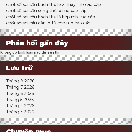
chốt số soi cầu bạch thủ lô 2 nháy mb cao cấp
chốt số soi cầu song thủ lô mb cao cấp
chốt số soi cầu bạch thủ lô kép mb cao cấp
chốt số soi cầu dàn lô 10 con mb cao cấp
Phản hồi gần đây
Không có bình luận nào để hiển thị.
Lưu trữ
Tháng 8 2026
Tháng 7 2026
Tháng 6 2026
Tháng 5 2026
Tháng 4 2026
Tháng 3 2026
Chuyên mục