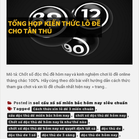
10
Mô tả: Chốt số độc thủ đề hôm nay và kinh nghiệm chơi lô đề online
thắng chắc 100%. Hãy cùng theo dõi bài viết hướng dẫn cách thức
tham gia chơi và xin lô đề chuẩn nhất hiện nay. » trang…
soi cầu xổ số miền bắc hôm nay siêu chuẩn
Posted in
Tagged
,
Cách thức xin lô đề 3 miền chuẩn
,
,
cầu độc thủ đề miền bắc hôm nay
chốt số độc thủ đề hôm nay
,
Chốt số độc thủ đề hôm nay là như thế nào
,
,
chốt số độc thủ đề hôm nay số quyết định tất cả
độc thủ de
,
,
,
độc thủ de 1 số
độc thủ de 3 càng
độc thủ de hôm nay