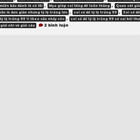
,
,
 miền bắc đánh là có lãi
Mẹo giúp soi tổng đề luôn thắng
Quan sát giải
,
,
hẵn lẻ đơn giản nhưng tỷ lệ trúng lớn
soi số đề tỷ lệ trúng 99
Soi số đề
,
 tỷ lệ trúng 99 % theo cầu nhảy cóc
soi số đề tỷ lệ trúng 99 số sai bồi th
ở
2 bình luận
giải nhì và giải sáu
soi
số
đề
tỷ
lệ
trúng
99
số
sai
bồi
thường
gấp
10