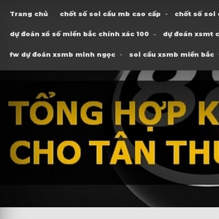
Trang chủ
chốt số soi cầu mb cao cấp
chốt số soi
dự đoán xổ số miền bắc chính xác 100
dự đoán xsmt c
fw dự đoán xsmb minh ngọc
soi cầu xsmb miền bắc