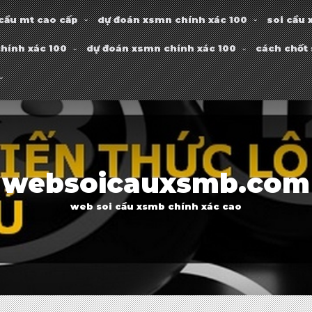
 cầu mt cao cấp
dự đoán xsmn chính xác 100
soi cầu 
hính xác 100
dự đoán xsmn chính xác 100
cách chốt 
websoicauxsmb.com
web soi cầu xsmb chính xác cao