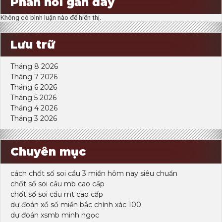
Phản hồi gần đây
Không có bình luận nào để hiển thị.
Lưu trữ
Tháng 8 2026
Tháng 7 2026
Tháng 6 2026
Tháng 5 2026
Tháng 4 2026
Tháng 3 2026
Chuyên mục
cách chốt số soi cầu 3 miền hôm nay siêu chuẩn
chốt số soi cầu mb cao cấp
chốt số soi cầu mt cao cấp
dự đoán xổ số miền bắc chính xác 100
dự đoán xsmb minh ngọc