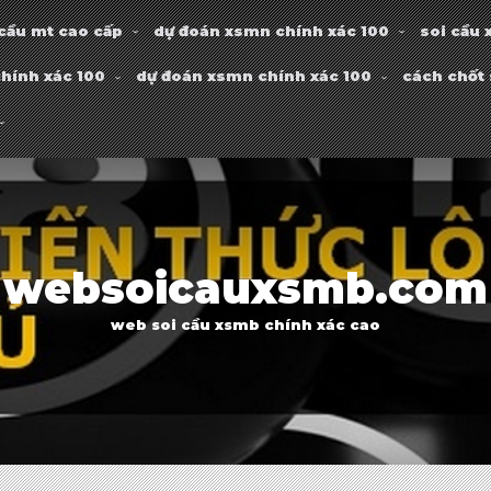
 cầu mt cao cấp
dự đoán xsmn chính xác 100
soi cầu 
hính xác 100
dự đoán xsmn chính xác 100
cách chốt 
websoicauxsmb.com
web soi cầu xsmb chính xác cao