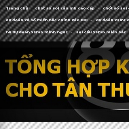
Trang chủ
chốt số soi cầu mb cao cấp
chốt số soi
dự đoán xổ số miền bắc chính xác 100
dự đoán xsmt c
fw dự đoán xsmb minh ngọc
soi cầu xsmb miền bắc