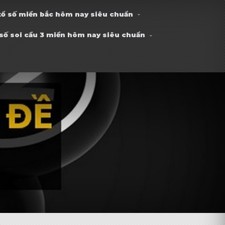
xổ số miền bắc hôm nay siêu chuẩn
số soi cầu 3 miền hôm nay siêu chuẩn