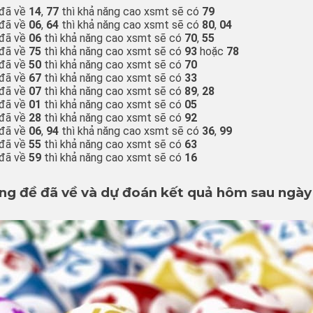
 đã về
14
,
77
thì khả năng cao xsmt sẽ có
79
 đã về
06
,
64
thì khả năng cao xsmt sẽ có
80
,
04
 đã về
06
thì khả năng cao xsmt sẽ có
70
,
55
 đã về
75
thì khả năng cao xsmt sẽ có
93
hoặc
78
 đã về
50
thì khả năng cao xsmt sẽ có
70
 đã về
67
thì khả năng cao xsmt sẽ có
33
 đã về
07
thì khả năng cao xsmt sẽ có
89
,
28
 đã về
01
thì khả năng cao xsmt sẽ có
05
 đã về
28
thì khả năng cao xsmt sẽ có
92
 đã về
06
,
94
thì khả năng cao xsmt sẽ có
36
,
99
 đã về
55
thì khả năng cao xsmt sẽ có
63
 đã về
59
thì khả năng cao xsmt sẽ có
16
ng đề đã về và dự đoán kết quả hôm sau ngày