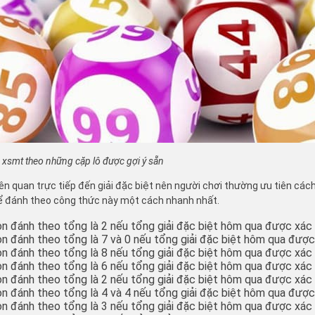
xsmt theo những cặp lô được gợi ý sẵn
iên quan trực tiếp đến giải đặc biệt nên người chơi thường ưu tiên cá
ể đánh theo công thức này một cách nhanh nhất.
n đánh theo tổng là 2 nếu tổng giải đặc biệt hôm qua được xác đ
n đánh theo tổng là 7 và 0 nếu tổng giải đặc biệt hôm qua được 
n đánh theo tổng là 8 nếu tổng giải đặc biệt hôm qua được xác đ
n đánh theo tổng là 6 nếu tổng giải đặc biệt hôm qua được xác đ
n đánh theo tổng là 2 nếu tổng giải đặc biệt hôm qua được xác đ
n đánh theo tổng là 4 và 4 nếu tổng giải đặc biệt hôm qua được 
n đánh theo tổng là 3 nếu tổng giải đặc biệt hôm qua được xác 