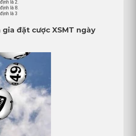
ịnh là 2.
ịnh là 8.
định là 3
m gia đặt cược XSMT ngày