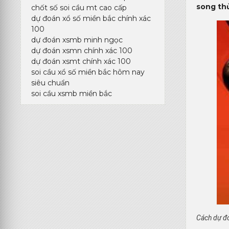
song thủ
chốt số soi cầu mt cao cấp
dự đoán xổ số miền bắc chính xác
100
dự đoán xsmb minh ngọc
dự đoán xsmn chính xác 100
dự đoán xsmt chính xác 100
soi cầu xổ số miền bắc hôm nay
siêu chuẩn
soi cầu xsmb miền bắc
Cách dự đo