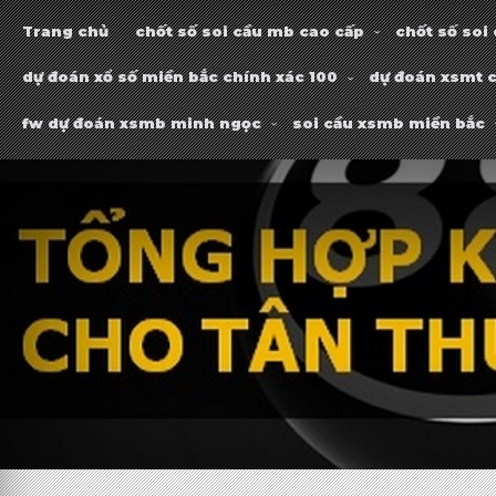
Trang chủ
chốt số soi cầu mb cao cấp
chốt số soi
dự đoán xổ số miền bắc chính xác 100
dự đoán xsmt c
fw dự đoán xsmb minh ngọc
soi cầu xsmb miền bắc