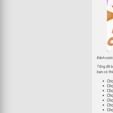
Đánh cược 
Tổng đề l
bạn có th
Chọ
Chọ
Chọ
Chọ
Chọ
Chọ
Chọ