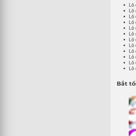
Lô
Lô
Lô
Lô
Lô
Lô
Lô
Lô
Lô
Lô
Lô
Lô
Bắt tổ