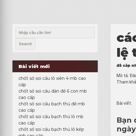
cá
Search
lệ
đã câp n
Bài viết mới
Mô tả: Đâu
chốt số soi cầu lô xiên 4 mb cao
Tham khảo 
cấp
chốt số soi cầu dàn đề 6 con mb
cao cấp
Bài viết:
chốt số soi cầu bạch thủ đề mb
cao cấp
chốt số soi cầu bạch thủ lô mb
Bạn 
cao cấp
ngày
chốt số soi cầu bạch thủ lô kép
mb cao cấp