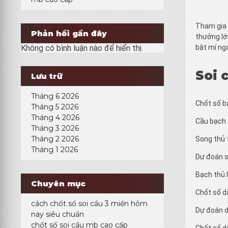
Tham gia c
Phản hồi gần đây
thưởng lớn
bật mí nga
Không có bình luận nào để hiển thị.
Soi 
Lưu trữ
Tháng 6 2026
Chốt số b
Tháng 5 2026
Tháng 4 2026
Cầu bạch 
Tháng 3 2026
Tháng 2 2026
Song thủ 
Tháng 1 2026
Dự đoán s
Bạch thủ 
Chuyên mục
Chốt số d
cách chốt số soi cầu 3 miền hôm
Dự đoán d
nay siêu chuẩn
chốt số soi cầu mb cao cấp
Chốt số d