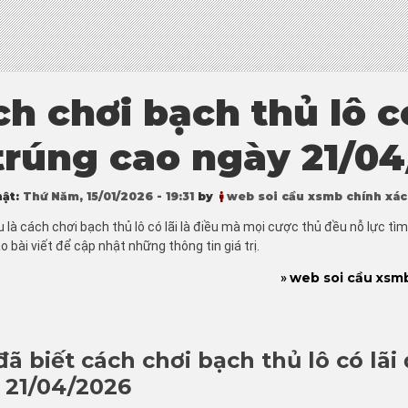
ch chơi bạch thủ lô c
 trúng cao ngày 21/0
hật:
Thứ Năm, 15/01/2026 - 19:31
by
web soi cầu xsmb chính xác
 là cách chơi bạch thủ lô có lãi là điều mà mọi cược thủ đều nỗ lực tìm 
bài viết để cập nhật những thông tin giá trị.
web soi cầu xsm
»
đã biết cách chơi bạch thủ lô có lã
 21/04/2026