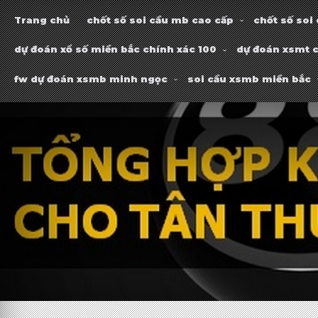
Trang chủ
chốt số soi cầu mb cao cấp
chốt số soi
dự đoán xổ số miền bắc chính xác 100
dự đoán xsmt c
fw dự đoán xsmb minh ngọc
soi cầu xsmb miền bắc