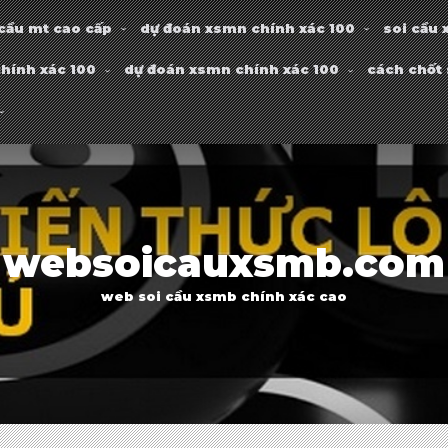
 cầu mt cao cấp
dự đoán xsmn chính xác 100
soi cầu 
hính xác 100
dự đoán xsmn chính xác 100
cách chốt 
websoicauxsmb.com
web soi cầu xsmb chính xác cao