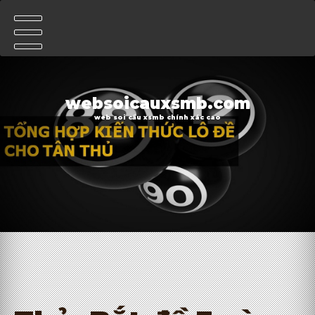
websoicauxsmb.com
web soi cầu xsmb chính xác cao