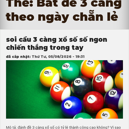
Thẻ:
Bắt đề 3 càng
theo ngày chẵn lẻ
soi cầu 3 càng xổ số số ngon
chiến thắng trong tay
đã câp nhật:
Thứ Tư, 05/08/2026 - 19:31
Mô tả: đánh đề 3 càng xổ số có tỷ lệ thành công cao không? Vì sao