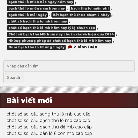
,
bạch thủ lô miền bắc ngày hôm nay
,
,
bạch thủ lô miền nam hôm nay
bạch thủ lô miễn phí
,
,
bạch thủ lô mỗi ngày
Bắt bạch thủ theo chạm 2 nháy
,
chốt số bạch thủ lô mb hôm nay
,
chốt số bạch thủ lô mb hôm nay tỷ lệ chuẩn xác
,
Chốt số bạch thủ MB hôm nay chuẩn xác và hiệu quả 2024
,
Những phương pháp để chốt sổ bạch thủ lô MB hôm nay
ở
2 bình luận
Nuôi bạch thủ lô khung 1 ngày
chốt
số
bạch
thủ
lô
mb
Search
hôm
nay
tỷ
lệ
chuẩn
Bài viết mới
xác
chốt số soi cầu song thủ lô mb cao cấp
chốt số soi cầu bạch thủ lô mb cao cấp
chốt số soi cầu bạch thủ đề mb cao cấp
chốt số soi cầu dàn lô 6 con mb cao cấp