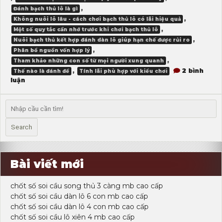
,
Đánh bạch thủ lô là gì
,
Không nuôi lô lâu - cách chơi bạch thủ lô có lãi hiệu quả
,
Một số quy tắc cần nhớ trước khi chơi bạch thủ lô
,
Nuôi bạch thủ kết hợp đánh dàn lô giúp hạn chế được rủi ro
,
Phân bổ nguồn vốn hợp lý
,
Tham khảo những con số từ mọi người xung quanh
,
2 bình
Thế nào là đánh đề
Tính lãi phù hợp với kiểu chơi
ở
luận
cách
chơi
bạch
thủ
lô
có
Search
lãi
đảm
bảo
tỷ
Bài viết mới
lệ
trúng
cao
chốt số soi cầu song thủ 3 càng mb cao cấp
chốt số soi cầu dàn lô 6 con mb cao cấp
chốt số soi cầu dàn lô 4 con mb cao cấp
chốt số soi cầu lô xiên 4 mb cao cấp