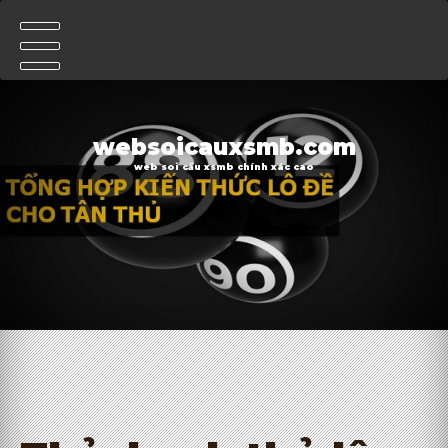
websoicauxsmb.com
web soi cầu xsmb chính xác cao