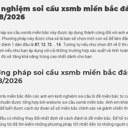
 nghiệm soi cầu xsmb miền bắc đá
8/2026
áp soi cầu xsmb miền bắc này được áp dụng thành công đối với anh em
. Phương pháp này được chia sẻ là bạn sẽ chọn một con số để làm đầu c
ẽ đánh 1 dàn đầu là
87
,
12
.
72
…..
14
.. Tương tự nếu như chọn đít về 0 th
ơn nếu như bạn áp dụng với cả những trường hợp xác xuất và tính toán t
u đó sẽ tăng khả năng trúng cao nhất dành cho bạn.
ng pháp soi cầu xsmb miền bắc đá
8/2026
smb miền bắc đến các anh em kinh nghiệm soi cầu lô đề miền bắc từ ca
 chuẩn được tổng hợp bởi website soi cầu xsmb miền bắc. Anh em không
 để biết được cách dự đoán xổ số miền bắc chính xác và giành chiến th
đều có những thay đổi nhất định về cách đánh lô đề miền bắc. Để hỗ t
úng tôi đã tìm kiếm những phương pháp tốt nhất đến từ những người ch