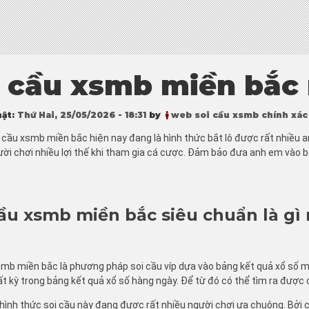
i cầu xsmb miền bắc
hật:
Thứ Hai, 25/05/2026 - 18:31
by
web soi cầu xsmb chính xác
i cầu xsmb miền bắc hiện nay đang là hình thức bắt lô được rất nhiều 
gười chơi nhiều lợi thế khi tham gia cá cược. Đảm bảo đưa anh em vào b
cầu xsmb miền bắc siêu chuẩn là gì
smb miền bắc là phương pháp soi cầu víp dựa vào bảng kết quả xổ số m
 bất kỳ trong bảng kết quả xổ số hàng ngày. Để từ đó có thể tìm ra đư
 hình thức soi cầu này đang được rất nhiều người chơi ưa chuộng. Bởi 