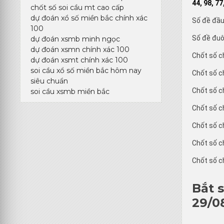
44, 98, 77,
chốt số soi cầu mt cao cấp
dự đoán xổ số miền bắc chính xác
Số đề đầu
100
Số đề đuô
dự đoán xsmb minh ngọc
dự đoán xsmn chính xác 100
Chốt số c
dự đoán xsmt chính xác 100
soi cầu xổ số miền bắc hôm nay
Chốt số c
siêu chuẩn
Chốt số c
soi cầu xsmb miền bắc
Chốt số c
Chốt số c
Chốt số c
Chốt số c
Bắt 
29/0