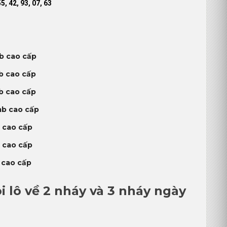
55, 42, 93, 07, 63
mb cao cấp
b cao cấp
b cao cấp
mb cao cấp
b cao cấp
b cao cấp
 cao cấp
 lô về 2 nháy và 3 nháy ngày