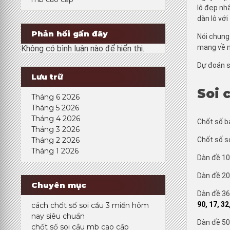
lô đẹp nhấ
dàn lô với
Phản hồi gần đây
Nói chung
mang về nh
Không có bình luận nào để hiển thị.
Dự đoán s
Lưu trữ
Soi 
Tháng 6 2026
Tháng 5 2026
Tháng 4 2026
Chốt số b
Tháng 3 2026
Chốt số s
Tháng 2 2026
Tháng 1 2026
Dàn đề 10
Dàn đề 20
Chuyên mục
Dàn đề 36
90, 17, 32
cách chốt số soi cầu 3 miền hôm
nay siêu chuẩn
Dàn đề 50
chốt số soi cầu mb cao cấp