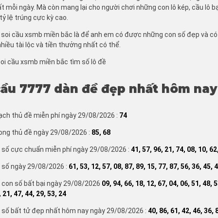
t mỗi ngày. Mà còn mang lại cho người chơi những con lô kép, cầu lô bạ
 tỷ lệ trúng cực kỳ cao.
 soi cầu xsmb miền bắc là để anh em có được những con số đẹp và có 
iều tài lộc và tiền thưởng nhất có thể.
oi cầu xsmb miền bắc tìm số lô đề
cầu 7777 dàn đề đẹp nhất hôm nay
ạch thủ đề miễn phí ngày 29/08/2026 :
74
ong thủ đề ngày 29/08/2026 :
85, 68
 số cực chuẩn miễn phí ngày 29/08/2026 :
41, 57, 96, 21, 74, 08, 10, 62
 số ngày 29/08/2026 :
61, 53, 12, 57, 08, 87, 89, 15, 77, 87, 56, 36, 45, 
 con số bất bại ngày 29/08/2026
09, 94, 66, 18, 12, 67, 04, 06, 51, 48, 5
, 21, 47, 44, 29, 53, 24
 số bất tử đẹp nhất hôm nay ngày 29/08/2026 :
40, 86, 61, 42, 46, 36, 