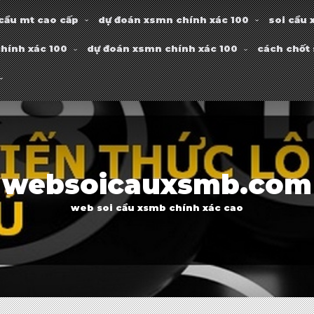
 cầu mt cao cấp
dự đoán xsmn chính xác 100
soi cầu 
hính xác 100
dự đoán xsmn chính xác 100
cách chốt 
websoicauxsmb.com
web soi cầu xsmb chính xác cao