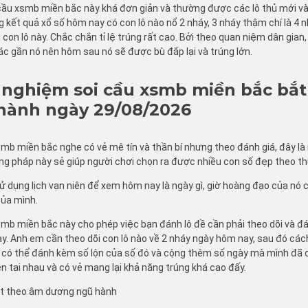
cầu xsmb miền bắc này khá đơn giản và thường được các lô thủ mới vào
g kết quả xổ số hôm nay có con lô nào nổ 2 nháy, 3 nháy thậm chí là 4
 con lô này. Chắc chắn tỉ lệ trúng rất cao. Bởi theo quan niệm dân gian, 
ác gần nó nên hôm sau nó sẽ được bù đắp lại và trúng lớn.
 nghiệm soi cầu xsmb miền bắc bắt 
hành ngày 29/08/2026
smb miền bắc nghe có vẻ mê tín và thần bí nhưng theo đánh giá, đây là
ng pháp này sẻ giúp người chơi chọn ra được nhiều con số đẹp theo th
ử dụng lịch vạn niên để xem hôm nay là ngày gì, giờ hoàng đạo của nó 
ủa mình.
smb miền bắc này cho phép việc bạn đánh lô đề cần phải theo dõi và đ
ày. Anh em cần theo dõi con lô nào về 2 nháy ngày hôm nay, sau đó cách
 có thể đánh kèm số lộn của số đó và cộng thêm số ngày mà mình đã 
n tai nhau và có vẻ mang lại khả năng trúng khá cao đấy.
ôt theo âm dương ngũ hành