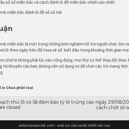
cầu xổ số miền bắc và cách đánh lô đề miền bắc chính xác nhất.
smb miền bắc đánh lô đề xổ số mb
luận
smb miền bắc là một trong những kinh nghiệm hỗ trợ người chơi, tìm ra
ơi lô theo ngày trên để mua vé số. biết đâu trong khoảng thời gian m
m chơi lô không phải lúc nào cũng đúng. mọi thứ có thể thay đổi theo t
g tôi khuyến cáo bạn, không nên sử dụng nó để chơi các trò mang tính
g.
 in Chưa phân loại
bạch thủ lô có lãi đảm bảo tỷ lệ trúng cao ngày 29/08/2
re closed.
cách chốt số 
websoicauxsmb.com - web soi cầu xsmb chính xác cao