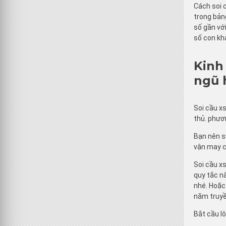
Cách soi 
trong bản
số gần với
số con kh
Kinh
ngũ 
Soi cầu x
thủ. phươ
Bạn nên s
vận may c
Soi cầu x
quy tắc n
nhé. Hoặc
năm truyề
Bắt cầu l