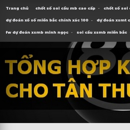
Trang chủ
chốt số soi cầu mb cao cấp
chốt số soi
dự đoán xổ số miền bắc chính xác 100
dự đoán xsmt c
fw dự đoán xsmb minh ngọc
soi cầu xsmb miền bắc