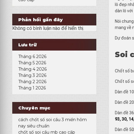
lô đẹp nhấ
dàn lô với
Phản hồi gần đây
Nói chung
mang về nh
Không có bình luận nào để hiển thị.
Dự đoán s
Lưu trữ
Soi 
Tháng 6 2026
Tháng 5 2026
Tháng 4 2026
Chốt số b
Tháng 3 2026
Chốt số s
Tháng 2 2026
Tháng 1 2026
Dàn đề 10
Dàn đề 20
Chuyên mục
Dàn đề 36
93, 30, 14
cách chốt số soi cầu 3 miền hôm
nay siêu chuẩn
Dàn đề 50
chốt số soi cầu mb cao cấp