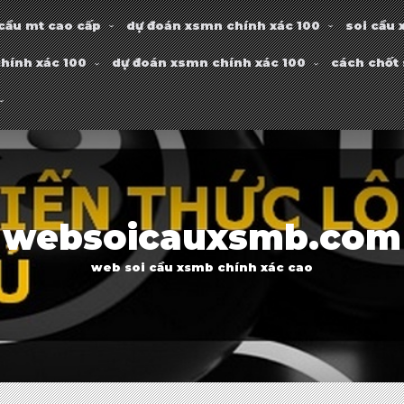
 cầu mt cao cấp
dự đoán xsmn chính xác 100
soi cầu 
hính xác 100
dự đoán xsmn chính xác 100
cách chốt 
websoicauxsmb.com
web soi cầu xsmb chính xác cao