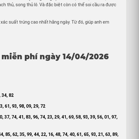
ch thủ, song thủ lô. Và đặc biệt còn có thể soi cầu ra được
xác suất trúng cao nhất hằng ngày. Từ đó, giúp anh em
 miễn phí ngày 14/04/2026
, 34, 82
53, 61, 93, 98, 09, 29, 72
0, 37, 74, 41, 83, 96, 74, 23, 29, 41, 69, 58, 93, 39, 56, 01, 97,
44, 85, 62, 35, 99, 44, 22, 16, 48, 74, 40, 61, 65, 93, 21, 63, 89,