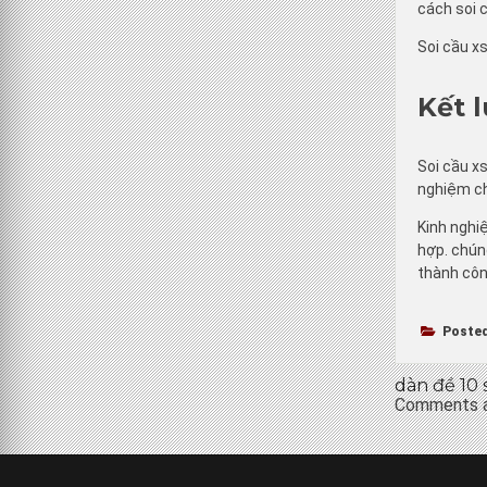
cách soi 
Soi cầu x
Kết 
Soi cầu x
nghiệm ch
Kinh nghiệ
hợp. chún
thành côn
Posted
Điều
dàn đề 10 
Comments a
hướng
bài
viết