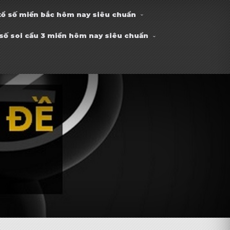
xổ số miền bắc hôm nay siêu chuẩn
số soi cầu 3 miền hôm nay siêu chuẩn