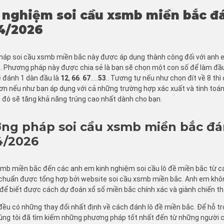
 nghiệm soi cầu xsmb miền bắc đá
4/2026
áp soi cầu xsmb miền bắc này được áp dụng thành công đối với anh em
. Phương pháp này được chia sẻ là bạn sẽ chọn một con số để làm đầu c
ẽ đánh 1 dàn đầu là
12
,
66
.
67
…..
53
.. Tương tự nếu như chọn đít về 8 th
ơn nếu như bạn áp dụng với cả những trường hợp xác xuất và tính toán t
u đó sẽ tăng khả năng trúng cao nhất dành cho bạn.
ng pháp soi cầu xsmb miền bắc đá
4/2026
smb miền bắc đến các anh em kinh nghiệm soi cầu lô đề miền bắc từ ca
 chuẩn được tổng hợp bởi website soi cầu xsmb miền bắc. Anh em không
 để biết được cách dự đoán xổ số miền bắc chính xác và giành chiến th
đều có những thay đổi nhất định về cách đánh lô đề miền bắc. Để hỗ t
úng tôi đã tìm kiếm những phương pháp tốt nhất đến từ những người ch