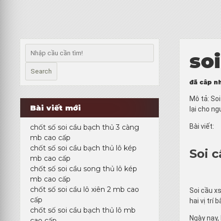
so
Search
đã câp n
Mô tả: So
Bài viết mới
lại cho n
Bài viết:
chốt số soi cầu bạch thủ 3 càng
mb cao cấp
chốt số soi cầu bạch thủ lô kép
Soi 
mb cao cấp
chốt số soi cầu song thủ lô kép
mb cao cấp
chốt số soi cầu lô xiên 2 mb cao
Soi cầu x
cấp
hai vị trí
chốt số soi cầu bạch thủ lô mb
Ngày nay,
cao cấp