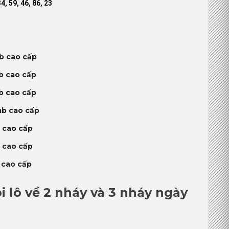
34, 59, 46, 86, 23
mb cao cấp
b cao cấp
b cao cấp
mb cao cấp
b cao cấp
b cao cấp
 cao cấp
 lô về 2 nháy và 3 nháy ngày