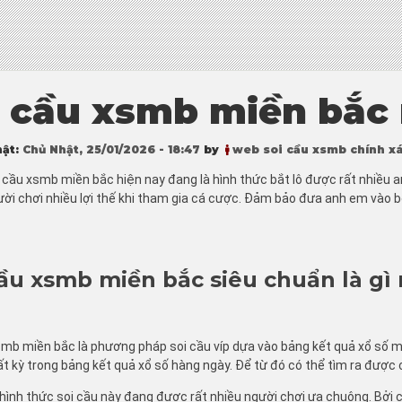
i cầu xsmb miền bắc
hật:
Chủ Nhật, 25/01/2026 - 18:47
by
web soi cầu xsmb chính x
i cầu xsmb miền bắc hiện nay đang là hình thức bắt lô được rất nhiều 
gười chơi nhiều lợi thế khi tham gia cá cược. Đảm bảo đưa anh em vào b
cầu xsmb miền bắc siêu chuẩn là gì
smb miền bắc là phương pháp soi cầu víp dựa vào bảng kết quả xổ số m
 bất kỳ trong bảng kết quả xổ số hàng ngày. Để từ đó có thể tìm ra đư
 hình thức soi cầu này đang được rất nhiều người chơi ưa chuộng. Bởi 