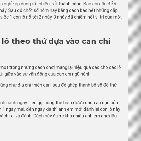
 nghề áp dụng rất nhiều, rất thành công. Bạn chỉ cần để ý
 nháy. Sau đó chốt số hôm nay bằng cách bao hết những cặp
việc 1 con lô nổ tới 2 nháy, 3 nháy đã chiếm hết vị trí của một
lô theo thứ dựa vào can chi
 một trong những cách chơi mang lại hiệu quả cao cho các lô
ứ, giữa vào sự vận động của can chi ngũ hành.
cũng như địa chi thiên can. sau đó ghép thành bộ số để thử
ánh cách ngày. Tên gọi cũng thể hiện được cách áp dụn của
 1 ngày mai, đến ngày kia thì anh em mới đánh lại con lô này
cách ra và đánh. Cách này được khá nhiều anh em chơi lâu