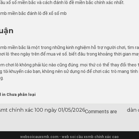
cầu xổ số miền bắc và cách đánh lô đề miền bắc chính xác nhất.
smb miền bắc đánh lô đề xổ số mb
luận
smb miền bắc là một trong những kinh nghiệm hỗ trợ người chơi, tìm ra
ơi lô theo ngày trên để mua vé số. biết đâu trong khoảng thời gian m
m chơi lô không phải lúc nào cũng đúng. mọi thứ có thể thay đổi theo t
g tôi khuyến cáo bạn, không nên sử dụng nó để chơi các trò mang tính
g.
 in Chưa phân loại
smt chính xác 100 ngày 01/05/2026
dàn 
Comments are
websoicauxsmb.com - web soi cầu xsmb chính xác cao