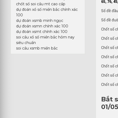
65, 76, 45,
chốt số soi cầu mt cao cấp
dự đoán xổ số miền bắc chính xác
Số đề đầu
100
Số đề đuô
dự đoán xsmb minh ngọc
dự đoán xsmn chính xác 100
Chốt số c
dự đoán xsmt chính xác 100
soi cầu xổ số miền bắc hôm nay
Chốt số c
siêu chuẩn
Chốt số c
soi cầu xsmb miền bắc
Chốt số c
Chốt số c
Chốt số c
Chốt số c
Bắt 
01/0