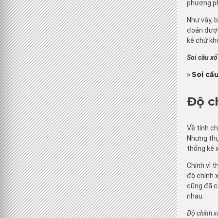
phương ph
Như vậy, 
đoán được
kê chứ kh
Soi cầu x
Soi cầ
»
Độ c
Về tính c
Nhưng thự
thống kê 
Chính vì 
độ chính 
cũng đã c
nhau.
Độ chính x