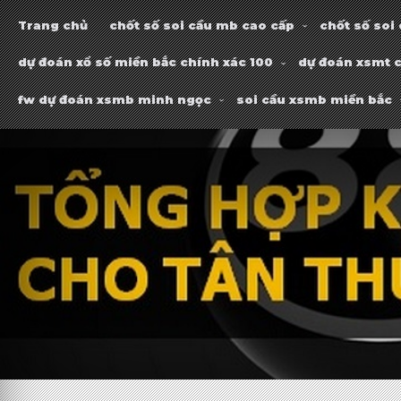
Trang chủ
chốt số soi cầu mb cao cấp
chốt số soi
dự đoán xổ số miền bắc chính xác 100
dự đoán xsmt c
fw dự đoán xsmb minh ngọc
soi cầu xsmb miền bắc