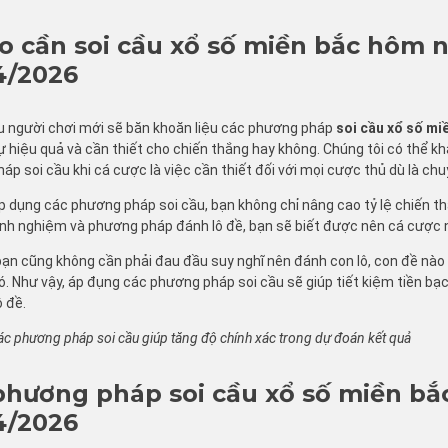
ao cần soi cầu xổ số miền bắc hôm 
4/2026
ều người chơi mới sẽ băn khoăn liệu các phương pháp
soi cầu xổ số mi
 hiệu quả và cần thiết cho chiến thắng hay không. Chúng tôi có thể khẳ
áp soi cầu khi cá cược là việc cần thiết đối với mọi cược thủ dù là ch
áp dụng các phương pháp soi cầu, bạn không chỉ nâng cao tỷ lệ chiến 
inh nghiệm và phương pháp đánh lô đề, bạn sẽ biết được nên cá cược như
 bạn cũng không cần phải đau đầu suy nghĩ nên đánh con lô, con đề nà
ó. Như vậy, áp đụng các phương pháp soi cầu sẽ giúp tiết kiệm tiền bạc
ô đề.
c phương pháp soi cầu giúp tăng độ chính xác trong dự đoán kết quả
phương pháp soi cầu xổ số miền bắ
4/2026