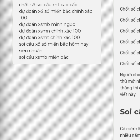
chốt số soi cầu mt cao cấp
Chốt số c
dự đoán xổ số miền bắc chính xác
100
Chốt số c
dự đoán xsmb minh ngọc
dự đoán xsmn chính xác 100
Chốt số c
dự đoán xsmt chính xác 100
Chốt số c
soi cầu xổ số miền bắc hôm nay
siêu chuẩn
Chốt số c
soi cầu xsmb miền bắc
Chốt số c
Người chơ
thủ mới n
thắng thì 
viết này.
Soi 
Cá cược l
nhiều năm