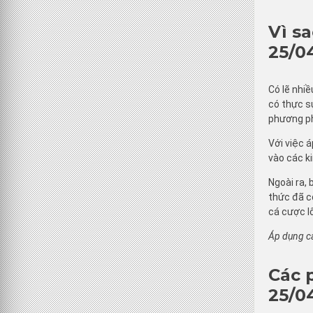
Vì s
25/0
Có lẽ nhi
có thực sự
phương ph
Với việc 
vào các k
Ngoài ra,
thức đã c
cá cược l
Áp dụng cá
Các 
25/0