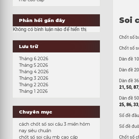
Soi 
Phản hồi gần đây
Không có bình luận nào để hiển thị.
Chốt số b
Lưu trữ
Chốt số s
Tháng 6 2026
Dàn đề 10
Tháng 5 2026
Dàn đề 20
Tháng 4 2026
Tháng 3 2026
Dàn đề 36
Tháng 2 2026
21, 50, 87
Tháng 1 2026
Dàn đề 50
25, 86, 33,
Chuyên mục
Số đề đầu
cách chốt số soi cầu 3 miền hôm
Số đề đuô
nay siêu chuẩn
chốt số soi cầu mb cao cấp
Chốt số c