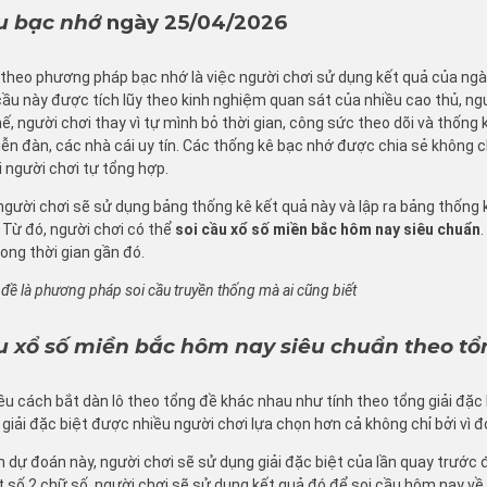
u bạc nhớ
ngày 25/04/2026
ô theo phương pháp bạc nhớ là việc người chơi sử dụng kết quả của ng
cầu này được tích lũy theo kinh nghiệm quan sát của nhiều cao thủ, ng
hế, người chơi thay vì tự mình bỏ thời gian, công sức theo dõi và thống
iễn đàn, các nhà cái uy tín. Các thống kê bạc nhớ được chia sẻ không
i người chơi tự tổng hợp.
người chơi sẽ sử dụng bảng thống kê kết quả này và lập ra bảng thống k
. Từ đó, người chơi có thể
soi cầu xổ số miền bắc hôm nay siêu chuẩn
trong thời gian gần đó.
 đề là phương pháp soi cầu truyền thống mà ai cũng biết
u xổ số miền bắc hôm nay siêu chuẩn theo tổ
ều cách bắt dàn lô theo tổng đề khác nhau như tính theo tổng giải đặc b
giải đặc biệt được nhiều người chơi lựa chọn hơn cả không chỉ bởi vì đ
dự đoán này, người chơi sẽ sử dụng giải đặc biệt của lần quay trước đ
 số 2 chữ số, người chơi sẽ sử dụng kết quả đó để soi cầu hôm nay về con