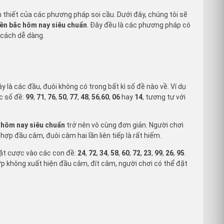
n thiết của các phương pháp soi cầu. Dưới đây, chúng tôi sẽ
iền bắc hôm nay siêu chuẩn
. Đây đều là các phương pháp có
 cách dễ dàng.
là các đầu, đuôi không có trong bất kì số đề nào về. Ví dụ
ác số đề:
99
,
71
,
76
,
50
,
77
,
48
,
56
,
60
,
06
hay
14
, tương tự với
 hôm nay siêu chuẩn
trở nên vô cùng đơn giản. Người chơi
p đầu câm, đuôi câm hai lần liên tiếp là rất hiếm.
đặt cược vào các con đề:
24
,
72
,
34
,
58
,
60
,
72
,
23
,
99
,
26
,
95
.
ợp không xuất hiện đầu câm, đít câm, người chơi có thể đặt