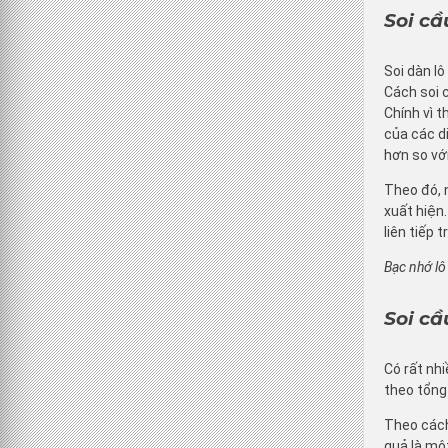
Soi cầ
Soi dàn l
Cách soi 
Chính vì t
của các d
hơn so vớ
Theo đó, 
xuất hiện
liên tiếp 
Bạc nhớ lô
Soi cầ
Có rất nhi
theo tổng 
Theo cách 
quả là một