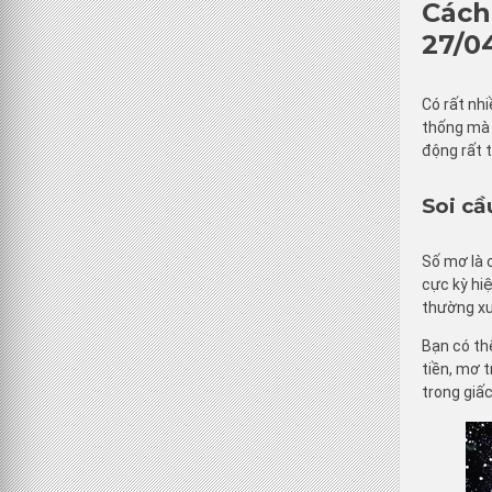
Cách
27/0
Có rất nh
thống mà 
động rất 
Soi cầ
Số mơ là 
cực kỳ hi
thường xu
Bạn có th
tiền, mơ 
trong giấ