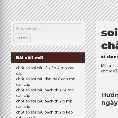
so
Search
ch
đã câp n
Bài viết mới
Mô tả: so
chốt số soi cầu lô xiên 4 mb cao
chơi lô đ
cấp
chốt số soi cầu dàn đề 6 con mb
cao cấp
chốt số soi cầu bạch thủ đề mb
Hướn
cao cấp
ngày
chốt số soi cầu bạch thủ lô mb
cao cấp
chốt số soi cầu bạch thủ lô kép
mb cao cấp