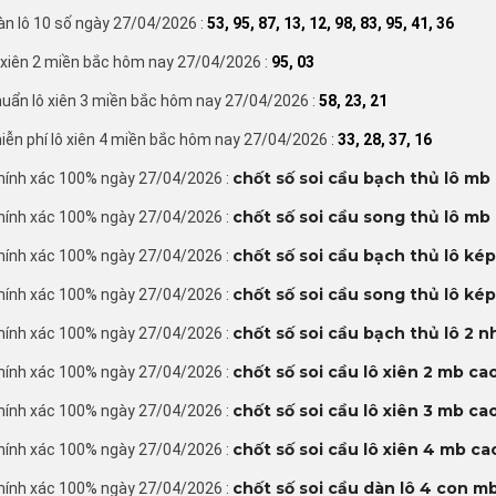
àn lô 10 số ngày 27/04/2026 :
53, 95, 87, 13, 12, 98, 83, 95, 41, 36
ô xiên 2 miền bắc hôm nay 27/04/2026 :
95, 03
huẩn lô xiên 3 miền bắc hôm nay 27/04/2026 :
58, 23, 21
iễn phí lô xiên 4 miền bắc hôm nay 27/04/2026 :
33, 28, 37, 16
chốt số soi cầu bạch thủ lô mb
hính xác 100% ngày 27/04/2026 :
chốt số soi cầu song thủ lô mb
hính xác 100% ngày 27/04/2026 :
chốt số soi cầu bạch thủ lô ké
hính xác 100% ngày 27/04/2026 :
chốt số soi cầu song thủ lô ké
hính xác 100% ngày 27/04/2026 :
chốt số soi cầu bạch thủ lô 2 
hính xác 100% ngày 27/04/2026 :
chốt số soi cầu lô xiên 2 mb ca
hính xác 100% ngày 27/04/2026 :
chốt số soi cầu lô xiên 3 mb ca
hính xác 100% ngày 27/04/2026 :
chốt số soi cầu lô xiên 4 mb ca
hính xác 100% ngày 27/04/2026 :
chốt số soi cầu dàn lô 4 con m
hính xác 100% ngày 27/04/2026 :