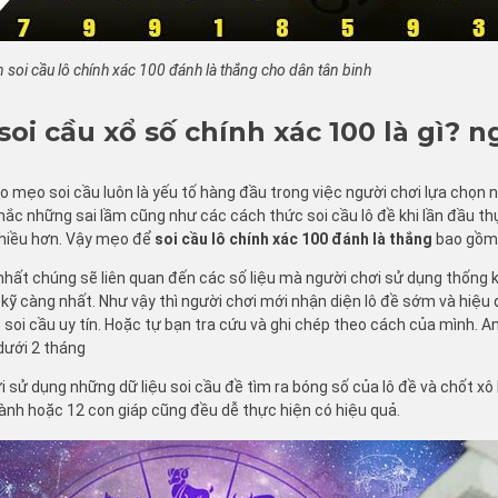
soi cầu lô chính xác 100 đánh là thắng cho dân tân binh
soi cầu xổ số chính xác 100 là gì? 
ao mẹo soi cầu luôn là yếu tố hàng đầu trong việc người chơi lựa chọn 
mắc những sai lầm cũng như các cách thức soi cầu lô đề khi lần đầu t
hiều hơn. Vậy mẹo để
soi cầu lô chính xác 100 đánh là thắng
bao gồm
nhất chúng sẽ liên quan đến các số liệu mà người chơi sử dụng thống k
kỹ càng nhất. Như vậy thì người chơi mới nhận diện lô đề sớm và hiệu q
 soi cầu uy tín. Hoặc tự bạn tra cứu và ghi chép theo cách của mình. A
dưới 2 tháng
i sử dụng những dữ liệu soi cầu đề tìm ra bóng số của lô đề và chốt x
ành hoặc 12 con giáp cũng đều dễ thực hiện có hiệu quả.