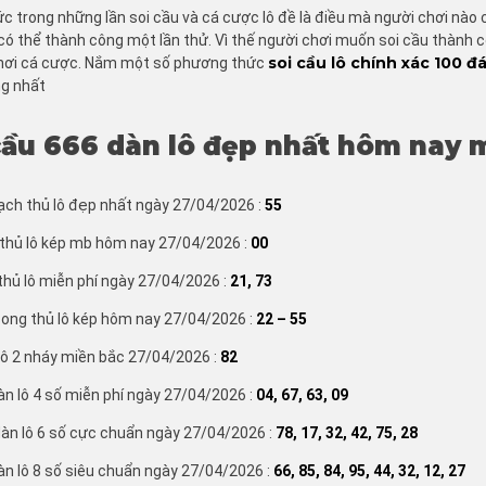
c trong những lần soi cầu và cá cược lô đề là điều mà người chơi nào
có thể thành công một lần thử. Vì thế người chơi muốn soi cầu thành cô
soi cầu lô chính xác 100 đ
hơi cá cược. Nắm một số phương thức
ng nhất
cầu 666 dàn lô đẹp nhất hôm nay 
ạch thủ lô đẹp nhất ngày 27/04/2026 :
55
thủ lô kép mb hôm nay 27/04/2026 :
00
thủ lô miễn phí ngày 27/04/2026 :
21, 73
ong thủ lô kép hôm nay 27/04/2026 :
22 – 55
lô 2 nháy miền bắc 27/04/2026 :
82
àn lô 4 số miễn phí ngày 27/04/2026 :
04, 67, 63, 09
àn lô 6 số cực chuẩn ngày 27/04/2026 :
78, 17, 32, 42, 75, 28
àn lô 8 số siêu chuẩn ngày 27/04/2026 :
66, 85, 84, 95, 44, 32, 12, 27