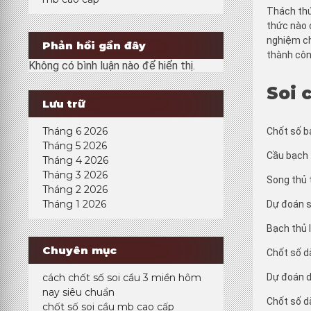
Thách thứ
thức nào 
nghiệm c
Phản hồi gần đây
thành cô
Không có bình luận nào để hiển thị.
Soi 
Lưu trữ
Tháng 6 2026
Chốt số b
Tháng 5 2026
Cầu bạch 
Tháng 4 2026
Tháng 3 2026
Song thủ 
Tháng 2 2026
Tháng 1 2026
Dự đoán s
Bạch thủ 
Chuyên mục
Chốt số d
Dự đoán d
cách chốt số soi cầu 3 miền hôm
nay siêu chuẩn
Chốt số d
chốt số soi cầu mb cao cấp