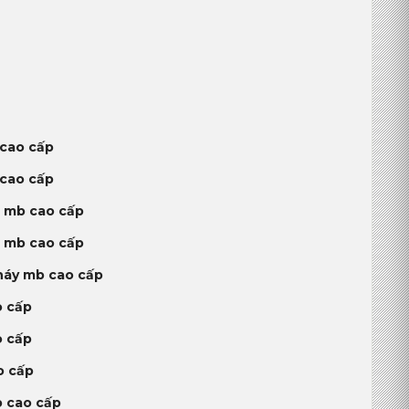
 cao cấp
 cao cấp
p mb cao cấp
p mb cao cấp
nháy mb cao cấp
o cấp
o cấp
o cấp
b cao cấp