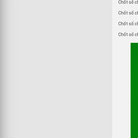
Chốt số c
Chốt số c
Chốt số c
Chốt số c