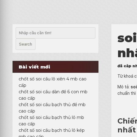
so
Search
nh
đã câp n
Bài viết mới
Từ khoá c
chốt số soi cầu lô xiên 4 mb cao
cấp
Mô tả:
soi
chốt số soi cầu dàn đề 6 con mb
chuẩn thì
cao cấp
chốt số soi cầu bạch thủ đề mb
cao cấp
chốt số soi cầu bạch thủ lô mb
Chiế
cao cấp
nhất
chốt số soi cầu bạch thủ lô kép
mb cao cấp