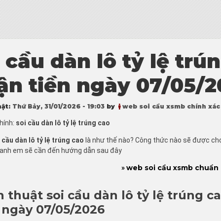
i cầu dàn lô tỷ lệ tr
ận tiền ngày 07/05/2
hật:
Thứ Bảy, 31/01/2026 - 19:03
by
web soi cầu xsmb chính xác
hính:
soi cầu dàn lô tỷ lệ trúng cao
 cầu dàn lô tỷ lệ trúng cao
là như thế nào? Công thức nào sẽ được chọ
 anh em sẽ cần đến hướng dẫn sau đây
web soi cầu xsmb chuẩn
»
n thuật soi cầu dàn lô tỷ lệ trúng 
 ngày 07/05/2026