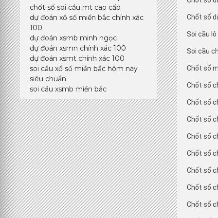
chốt số soi cầu mt cao cấp
Chốt số d
dự đoán xổ số miền bắc chính xác
100
Soi cầu l
dự đoán xsmb minh ngọc
dự đoán xsmn chính xác 100
Soi cầu c
dự đoán xsmt chính xác 100
Chốt số m
soi cầu xổ số miền bắc hôm nay
siêu chuẩn
Chốt số c
soi cầu xsmb miền bắc
Chốt số c
Chốt số c
Chốt số c
Chốt số c
Chốt số c
Chốt số c
Chốt số c