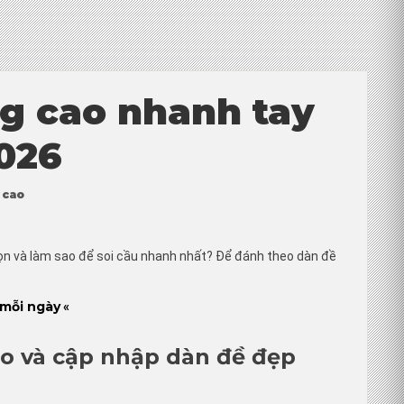
úng cao nhanh tay
026
 cao
n và làm sao để soi cầu nhanh nhất? Để đánh theo dàn đề
 mỗi ngày
«
cao và cập nhập dàn đề đẹp