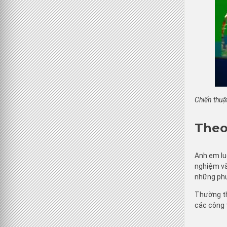
Chiến thuậ
Theo
Anh em lu
nghiệm và 
những phư
Thường th
các công 