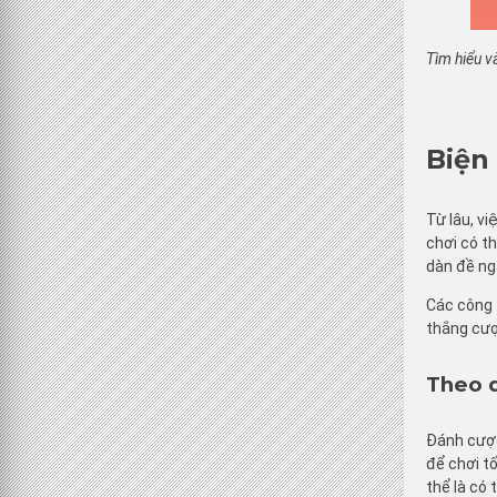
Tìm hiểu v
Biện
Từ lâu, vi
chơi có t
dàn đề ng
Các công 
thắng cượ
Theo d
Đánh cược
để chơi t
thể là có