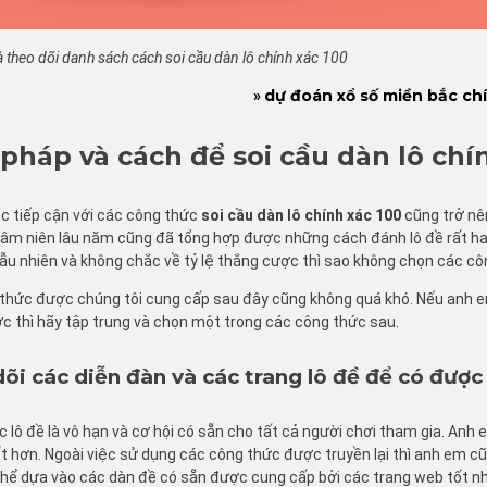
à theo dõi danh sách cách soi cầu dàn lô chính xác 100
dự đoán xổ số miền bắc ch
»
 pháp và cách để soi cầu dàn lô ch
ệc tiếp cận với các công thức
soi cầu dàn lô chính xác 100
cũng trở nên
hâm niên lâu năm cũng đã tổng hợp được những cách đánh lô đề rất h
ẫu nhiên và không chắc về tỷ lệ thắng cược thì sao không chọn các cô
thức được chúng tôi cung cấp sau đây cũng không quá khó. Nếu anh 
c thì hãy tập trung và chọn một trong các công thức sau.
õi các diễn đàn và các trang lô đề để có đượ
 lô đề là vô hạn và cơ hội có sẵn cho tất cả người chơi tham gia. An
ốt hơn. Ngoài việc sử dụng các công thức được truyền lại thì anh em c
 thể dựa vào các dàn đề có sẵn được cung cấp bởi các trang web tốt n