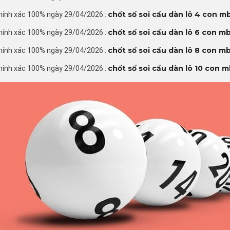
chốt số soi cầu dàn lô 4 con m
hính xác 100% ngày 29/04/2026 :
chốt số soi cầu dàn lô 6 con m
hính xác 100% ngày 29/04/2026 :
chốt số soi cầu dàn lô 8 con m
hính xác 100% ngày 29/04/2026 :
chốt số soi cầu dàn lô 10 con 
hính xác 100% ngày 29/04/2026 :