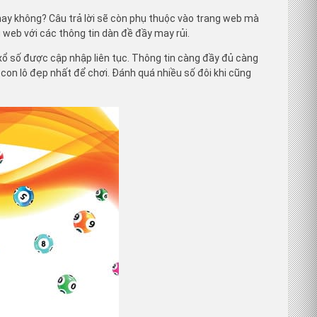
hay không? Câu trả lời sẽ còn phụ thuộc vào trang web mà
 web với các thông tin dàn đề đầy may rủi.
 xổ số được cập nhập liên tục. Thông tin càng đầy đủ càng
on lô đẹp nhất để chơi. Đánh quá nhiều số đôi khi cũng