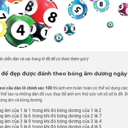
ác diễn đàn và các trang lô đề để có được thêm gợi ý
ô đề đẹp được đánh theo bóng âm dương ngày
soi cầu dàn lô chính xác 100
thì anh em hoàn toàn có thể sử dụng cá
ó thể tạo ra những dàn đề cực đẹp để anh em thử sức với xổ số lô đề. 
bóng âm và bóng dương.
g âm của 1 là 1 trong khi đó bóng dương của 1 là 2
g âm của 2 là 6 trong khi đó bóng dương của 2 là 7
g âm của 3 là 9 trong khi đó bóng dương của 3 là 4
g âm của 5 là 6 trong khi đó bóng dương của 4 là 5