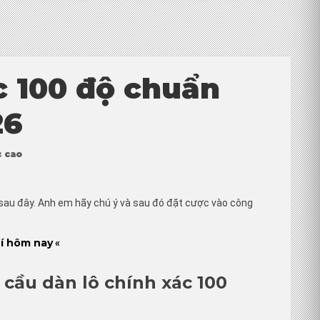
c 100 độ chuẩn
26
c cao
sau đây. Anh em hãy chú ý và sau đó đặt cược vào công
í hôm nay
«
 cầu dàn lô chính xác 100