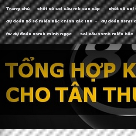
Trang chủ
chốt số soi cầu mb cao cấp
chốt số soi
dự đoán xổ số miền bắc chính xác 100
dự đoán xsmt c
fw dự đoán xsmb minh ngọc
soi cầu xsmb miền bắc