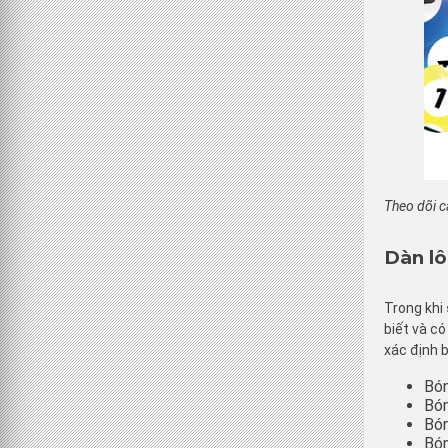
Theo dõi c
Dàn l
Trong khi
biết và c
xác định 
Bón
Bón
Bón
Bón