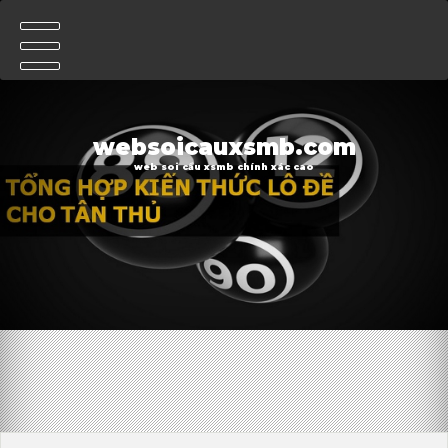
websoicauxsmb.com
web soi cầu xsmb chính xác cao