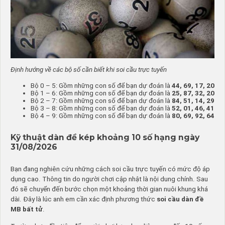
Định hướng về các bộ số cần biết khi soi cầu trực tuyến
Bộ 0 – 5: Gồm những con số để bạn dự đoán là
44, 69, 17, 20
Bộ 1 – 6: Gồm những con số để bạn dự đoán là
25, 87, 32, 20
Bộ 2 – 7: Gồm những con số để bạn dự đoán là
84, 51, 14, 29
Bộ 3 – 8: Gồm những con số để bạn dự đoán là
52, 01, 46, 41
Bộ 4 – 9: Gồm những con số để bạn dự đoán là
80, 69, 92, 64
Kỹ thuật dàn đề kép khoảng 10 số hạng ngày
31/08/2026
Bạn đang nghiên cứu những cách soi cầu trực tuyến có mức độ áp
dụng cao. Thông tin do người chơi cập nhật là nội dung chính. Sau
đó sẽ chuyển đến bước chọn một khoảng thời gian nuôi khung khá
dài. Đây là lúc anh em cần xác định phương thức
soi cầu dàn đề
MB bất tử
.