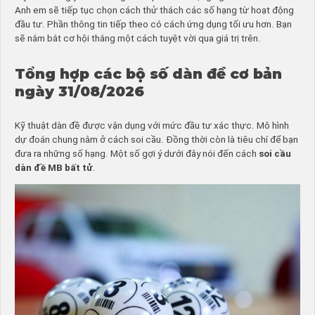
Anh em sẽ tiếp tục chọn cách thử thách các số hạng từ hoạt động
đầu tư. Phần thông tin tiếp theo có cách ứng dụng tối ưu hơn. Bạn
sẽ nắm bắt cơ hội thắng một cách tuyệt vời qua giá trị trên.
Tổng hợp các bộ số dàn đề cơ bản
ngày 31/08/2026
Kỹ thuật dàn đề được vận dụng với mức đầu tư xác thực. Mô hình
dự đoán chung nằm ở cách soi cầu. Đồng thời còn là tiêu chí để bạn
đưa ra những số hạng. Một số gợi ý dưới đây nói đến cách
soi cầu
dàn đề MB bất tử
.