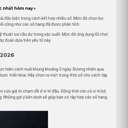
ác nhất hôm nay
«
ải đặc biệt trong cách kết hợp nhiều số. Mức độ chọn lọc
 cuối cũng như các số hạng đã được phân tích.
 kỹ thuật soi cầu dự trong xác suất. Mức độ ứng dụng lối chơi
 dự đoán dựa trên yếu tố này.
/2026
hực hiện cách nuôi khung khoảng 3 ngày. Đương nhiên qua
được triển khai. Hãy chọn ra một trong 4 bộ số cho cách tập
cứu giá trị chạm đề ở vị trí đầu. Đồng thời còn có vị trí bộ
g. Những gợi ý bên dưới sẽ giúp bạn có tập hợp các số hạng