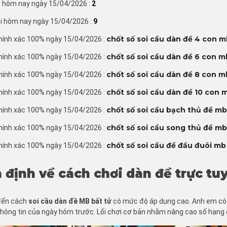
 hôm nay ngày 15/04/2026 :
2
i hôm nay ngày 15/04/2026 :
9
chốt số soi cầu dàn đề 4 con 
hính xác 100% ngày 15/04/2026 :
chốt số soi cầu dàn đề 6 con m
hính xác 100% ngày 15/04/2026 :
chốt số soi cầu dàn đề 8 con m
hính xác 100% ngày 15/04/2026 :
chốt số soi cầu dàn đề 10 con 
hính xác 100% ngày 15/04/2026 :
chốt số soi cầu bạch thủ đề m
hính xác 100% ngày 15/04/2026 :
chốt số soi cầu song thủ đề m
hính xác 100% ngày 15/04/2026 :
chốt số soi cầu đề đầu đuôi mb
hính xác 100% ngày 15/04/2026 :
 định về cách chơi dàn đề trực tu
đến cách
soi cầu dàn đề MB bất tử
có mức độ áp dụng cao. Anh em có t
thông tin của ngày hôm trước. Lối chơi cơ bản nhằm nâng cao số hạng 