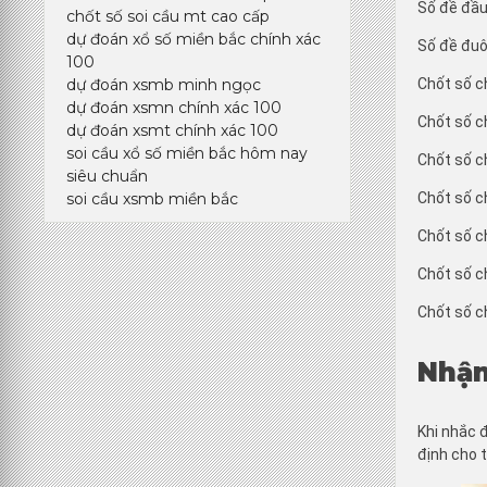
Số đề đầu
chốt số soi cầu mt cao cấp
dự đoán xổ số miền bắc chính xác
Số đề đuô
100
Chốt số c
dự đoán xsmb minh ngọc
dự đoán xsmn chính xác 100
Chốt số c
dự đoán xsmt chính xác 100
soi cầu xổ số miền bắc hôm nay
Chốt số c
siêu chuẩn
Chốt số c
soi cầu xsmb miền bắc
Chốt số c
Chốt số c
Chốt số c
Nhận
Khi nhắc 
định cho 