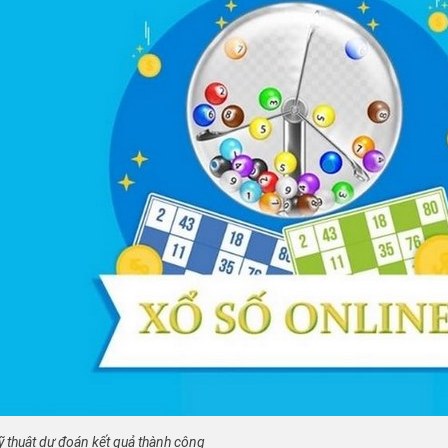
ỹ thuật dự đoán kết quả thành công