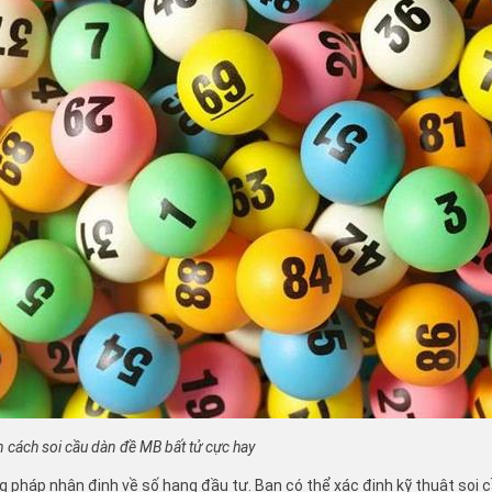
cách soi cầu dàn đề MB bất tử cực hay
 pháp nhận định về số hạng đầu tư. Bạn có thể xác định kỹ thuật soi c