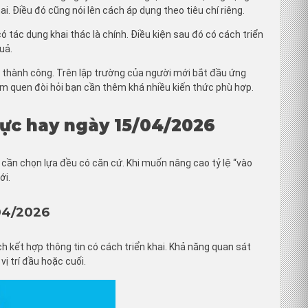
ai. Điều đó cũng nói lên cách áp dụng theo tiêu chí riêng.
ó tác dụng khai thác là chính. Điều kiện sau đó có cách triển
quả.
u thành công. Trên lập trường của người mới bắt đầu ứng
 làm quen đòi hỏi bạn cần thêm khá nhiều kiến thức phù hợp.
cực hay ngày 15/04/2026
 cần chọn lựa đều có căn cứ. Khi muốn nâng cao tỷ lệ “vào
ới.
/04/2026
h kết hợp thông tin có cách triển khai. Khả năng quan sát
vị trí đầu hoặc cuối.