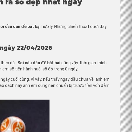
n ra số đẹp nhất ngày
oi cầu dàn đề bất bại
hợp lý. Những chiến thuật dưới đây
 ngày 22/04/2026
 theo dõi.
Soi cầu dàn đề bất bại
cũng vậy, thời gian thích
nh em sẽ tiến hành nuôi số đó trong 0 ngày.
c ngày cuối cùng. Vì vậy, nếu thấy ngày đầu chưa về, anh em
theo cách này anh em cũng nên chuẩn bị trước tiền vốn đảm