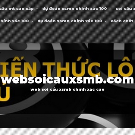
 cầu mt cao cấp
dự đoán xsmn chính xác 100
soi cầu 
hính xác 100
dự đoán xsmn chính xác 100
cách chốt 
websoicauxsmb.com
web soi cầu xsmb chính xác cao