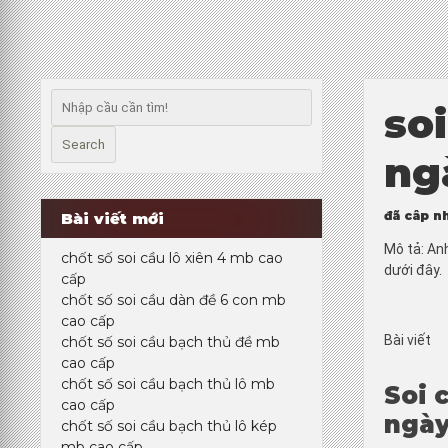
so
Search
ng
đã câp n
Bài viết mới
Mô tả: A
chốt số soi cầu lô xiên 4 mb cao
dưới đây.
cấp
chốt số soi cầu dàn đề 6 con mb
cao cấp
Bài viết
chốt số soi cầu bạch thủ đề mb
cao cấp
chốt số soi cầu bạch thủ lô mb
Soi 
cao cấp
ngày
chốt số soi cầu bạch thủ lô kép
mb cao cấp