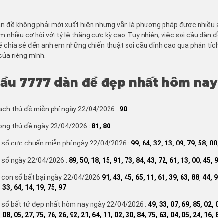
àn đề không phải mới xuất hiện nhưng vẫn là phương pháp được nhiều 
 nhiều cơ hội với tỷ lệ thắng cực kỳ cao. Tuy nhiên, việc soi cầu dàn đề
sẽ chia sẻ đến anh em những chiến thuật soi cầu đỉnh cao qua phân tích
của riêng mình.
cầu 7777 dàn đề đẹp nhất hôm nay
ạch thủ đề miễn phí ngày 22/04/2026 :
90
ong thủ đề ngày 22/04/2026 :
81, 80
 số cực chuẩn miễn phí ngày 22/04/2026 :
99, 64, 32, 13, 09, 79, 58, 00
 số ngày 22/04/2026 :
89, 50, 18, 15, 91, 73, 84, 43, 72, 61, 13, 00, 45, 
 con số bất bại ngày 22/04/2026
91, 43, 45, 65, 11, 61, 39, 63, 88, 44, 9
, 33, 64, 14, 19, 75, 97
 số bất tử đẹp nhất hôm nay ngày 22/04/2026 :
49, 33, 07, 69, 85, 02, 
 08, 05, 27, 75, 76, 26, 92, 21, 64, 11, 02, 30, 84, 75, 63, 04, 05, 24, 16, 