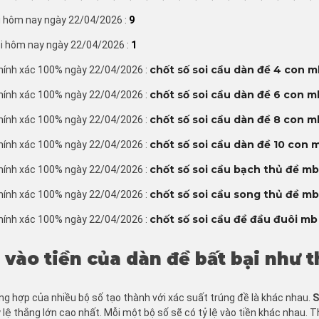
 hôm nay ngày 22/04/2026 :
9
i hôm nay ngày 22/04/2026 :
1
chốt số soi cầu dàn đề 4 con 
hính xác 100% ngày 22/04/2026 :
chốt số soi cầu dàn đề 6 con m
hính xác 100% ngày 22/04/2026 :
chốt số soi cầu dàn đề 8 con m
hính xác 100% ngày 22/04/2026 :
chốt số soi cầu dàn đề 10 con 
hính xác 100% ngày 22/04/2026 :
chốt số soi cầu bạch thủ đề m
hính xác 100% ngày 22/04/2026 :
chốt số soi cầu song thủ đề m
hính xác 100% ngày 22/04/2026 :
chốt số soi cầu đề đầu đuôi mb
hính xác 100% ngày 22/04/2026 :
ệ vào tiền của dàn đề bất bại như
ng hợp của nhiều bộ số tạo thành với xác suất trúng đề là khác nhau.
S
 lệ thắng lớn cao nhất. Mỗi một bộ số sẽ có tỷ lệ vào tiền khác nhau. 