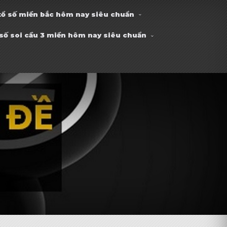
xổ số miền bắc hôm nay siêu chuẩn
số soi cầu 3 miền hôm nay siêu chuẩn