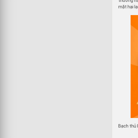
thường ha
mặt hại lạ
Bạch thủ 