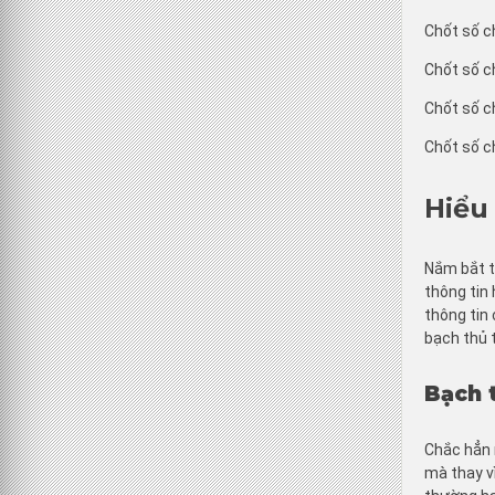
Chốt số c
Chốt số c
Chốt số c
Chốt số c
Hiểu
Nắm bắt t
thông tin
thông tin
bạch thủ 
Bạch 
Chắc hẳn 
mà thay v