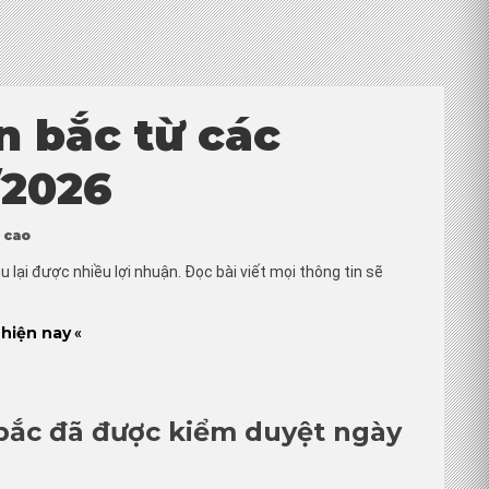
n bắc từ các
/2026
 cao
u lại được nhiều lợi nhuận. Đọc bài viết mọi thông tin sẽ
hiện nay
«
 bắc đã được kiểm duyệt ngày