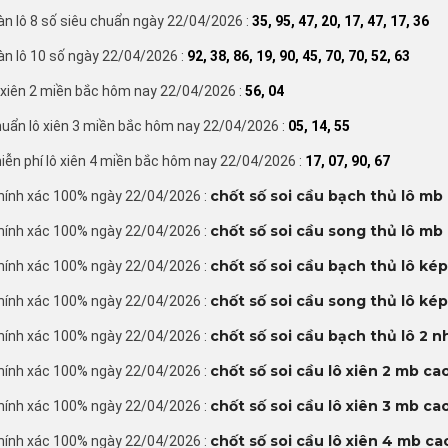
àn lô 8 số siêu chuẩn ngày 22/04/2026 :
35, 95, 47, 20, 17, 47, 17, 36
àn lô 10 số ngày 22/04/2026 :
92, 38, 86, 19, 90, 45, 70, 70, 52, 63
ô xiên 2 miền bắc hôm nay 22/04/2026 :
56, 04
huẩn lô xiên 3 miền bắc hôm nay 22/04/2026 :
05, 14, 55
iễn phí lô xiên 4 miền bắc hôm nay 22/04/2026 :
17, 07, 90, 67
chốt số soi cầu bạch thủ lô mb
hính xác 100% ngày 22/04/2026 :
chốt số soi cầu song thủ lô mb
hính xác 100% ngày 22/04/2026 :
chốt số soi cầu bạch thủ lô ké
hính xác 100% ngày 22/04/2026 :
chốt số soi cầu song thủ lô ké
hính xác 100% ngày 22/04/2026 :
chốt số soi cầu bạch thủ lô 2 
hính xác 100% ngày 22/04/2026 :
chốt số soi cầu lô xiên 2 mb ca
hính xác 100% ngày 22/04/2026 :
chốt số soi cầu lô xiên 3 mb ca
hính xác 100% ngày 22/04/2026 :
chốt số soi cầu lô xiên 4 mb ca
hính xác 100% ngày 22/04/2026 :