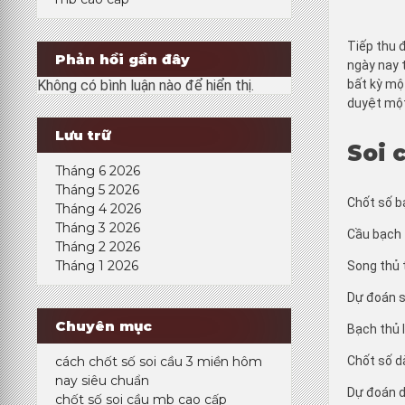
Tiếp thu 
Phản hồi gần đây
ngày nay 
bất kỳ mộ
Không có bình luận nào để hiển thị.
duyệt một
Lưu trữ
Soi 
Tháng 6 2026
Tháng 5 2026
Chốt số b
Tháng 4 2026
Tháng 3 2026
Cầu bạch 
Tháng 2 2026
Tháng 1 2026
Song thủ 
Dự đoán s
Chuyên mục
Bạch thủ 
Chốt số d
cách chốt số soi cầu 3 miền hôm
nay siêu chuẩn
Dự đoán d
chốt số soi cầu mb cao cấp