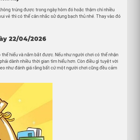
 là không trúng được trong ngày hôm đó hoặc thậm chí nhiều
vui vẻ thì có thể cân nhắc sử dụng bạch thủ nhé. Thay vào đó
gày 22/04/2026
có thể hiểu và nắm bắt được. Nếu như người chơi có thể nhận
ải dành nhiều thời gian tìm hiểu hơn. Còn điều gì tuyệt vời
Theo như đánh giá rằng bất cứ một người chơi cũng đều cảm