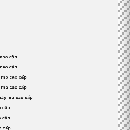
 cao cấp
 cao cấp
p mb cao cấp
p mb cao cấp
nháy mb cao cấp
o cấp
o cấp
o cấp