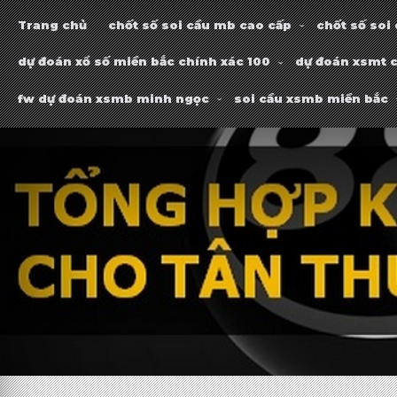
Trang chủ
chốt số soi cầu mb cao cấp
chốt số soi
dự đoán xổ số miền bắc chính xác 100
dự đoán xsmt c
fw dự đoán xsmb minh ngọc
soi cầu xsmb miền bắc