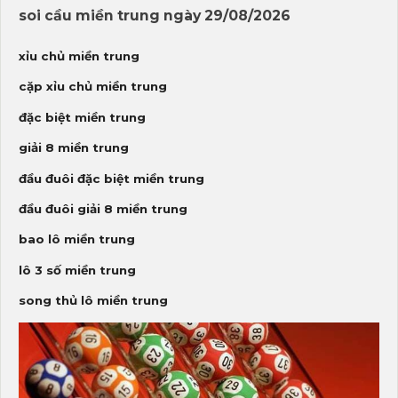
soi cầu miền trung ngày 29/08/2026
xỉu chủ miền trung
cặp xỉu chủ miền trung
đặc biệt miền trung
giải 8 miền trung
đầu đuôi đặc biệt miền trung
đầu đuôi giải 8 miền trung
bao lô miền trung
lô 3 số miền trung
song thủ lô miền trung