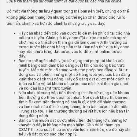
Lưu ý khi tham gia dự đoán xsmt và đặt cược tại các nhà cái online
Có một vài thông tin lưu ý quan trọng mà bạn nên biết, chúng có thể
không giúp bạn thắng lớn nhưng có thể ngăn chặn được các rủi ro
tiềm ẩn, chính xác hơn đó chính là những lưu ý sau đây:
Hãy cân nhắc đến các ván cược lô đề miễn phí có tại các nhà
cái trực tuyến. Chúng là tùy chọn đặt cược có sẵn mà người
chơi mới có thể chọn tham gia để làm quen với thị trường cá
cược trước khi chơi bằng tiền thật. Bạn nên thử qua tùy chọn
này nếu chưa từng đặt cược vào lô đề xsmt online trước
đây.
Bạn có thể ngăn chặn việc sử dụng trái phép tài khoản của
mình bằng cách đảm bảo đăng xuất khi chơi sòng bạc trực
tuyến. Mặc dù một số trang web cho phép bạn đăng xuất tự
động sau vài phút, nhưng một số trang web yêu cầu bạn đăng
xuất theo cách thủ công. Hãy cố gắng đặt cược một cách an
toàn và bảo vệ tài khoản cá cược của mình khi tham gia chơi
và soi cầu lô xsmt trực tuyến.
Nếu nhà cái cung cấp tiền thưởng thì nên sử dụng các khoản
tiền thưởng đó theo cách tốt nhất. Nói cách khác thì bạn nên
tìm hiểu xem tiền thưởng có sẵn là gì, cách để nhận thưởng
và làm cách nào để sử dụng chúng trên bàn cược lô đề miền
Trung sắp tới. Tiền thưởng thường sẽ rất hữu ích nếu bạn tận
dụng đúng cách.
Bạn có thể muốn đặt cược nhiều tiền để thắng lớn, nhưng lời
khuyên ở đây là không nên mạo hiểm. Cho dù là tham gia
XSMT thì xác suất thua cược vẫn luôn hiện hữu, do đó hãy chi
tiêu và đặt cược sao cho hợp lý.