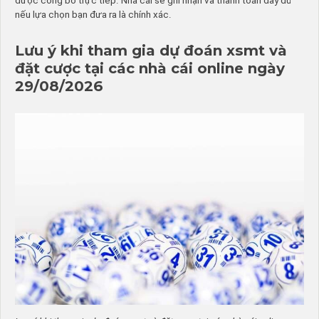
được công bố trực tiếp. Nhà cái sẽ ghi nhận và thanh toán đầy đủ
nếu lựa chọn bạn đưa ra là chính xác.
Lưu ý khi tham gia dự đoán xsmt và
đặt cược tại các nhà cái online ngày
29/08/2026