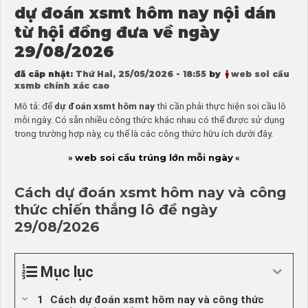
dự đoán xsmt hôm nay nội dán
từ hội đồng đưa về ngày
29/08/2026
đã câp nhật:
Thứ Hai, 25/05/2026 - 18:55
by
web soi cầu
xsmb chính xác cao
Mô tả: để
dự đoán xsmt hôm nay
thì cần phải thực hiện soi cầu lô
mỗi ngày. Có sẵn nhiều công thức khác nhau có thể được sử dụng
trong trường hợp này, cụ thể là các công thức hữu ích dưới đây.
web soi cầu trúng lớn mỗi ngày
»
«
Cách dự đoán xsmt hôm nay và công
thức chiến thắng lô đề ngày
29/08/2026
Mục lục
Cách dự đoán xsmt hôm nay và công thức