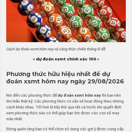
Cách dự đoán xsmt hôm nay và công thức chiến thắng lô đề
dự đoán xsmt chính xác 100
»
«
Phương thức hữu hiệu nhất để dự
đoán xsmt hôm nay ngày 29/08/2026
Nói đến các phương thức để
dự đoán xsmt hôm nay
thì bạn nên
tìm hiểu thật kỹ. Các phương thức có sẵn sẽ hoạt động theo những
cách khác nhau. Tốt hơn là hãy thử qua tất cả trước khi quyết định
xem phương thức nào có thể giúp bạn tìm được các con số may
mắn nhất.
Đừng quên rằng bạn có thể chọn sử dụng các gợi ý được cung cấp