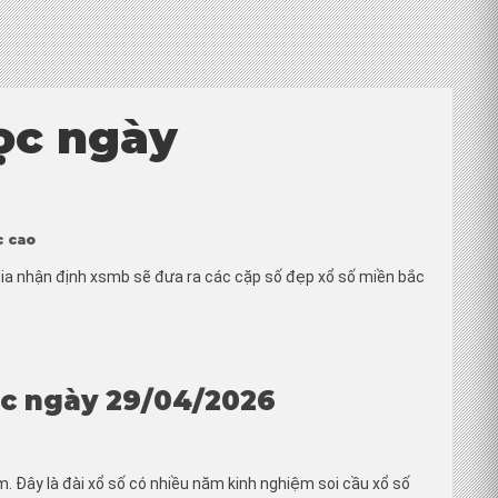
ọc ngày
c cao
ia nhận định xsmb sẽ đưa ra các cặp số đẹp xổ số miền bắc
c ngày 29/04/2026
. Đây là đài xổ số có nhiều năm kinh nghiệm soi cầu xổ số