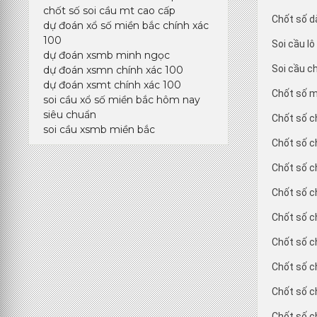
chốt số soi cầu mt cao cấp
Chốt số d
dự đoán xổ số miền bắc chính xác
100
Soi cầu l
dự đoán xsmb minh ngọc
Soi cầu c
dự đoán xsmn chính xác 100
dự đoán xsmt chính xác 100
Chốt số m
soi cầu xổ số miền bắc hôm nay
siêu chuẩn
Chốt số c
soi cầu xsmb miền bắc
Chốt số c
Chốt số c
Chốt số c
Chốt số c
Chốt số c
Chốt số c
Chốt số c
Chốt số c