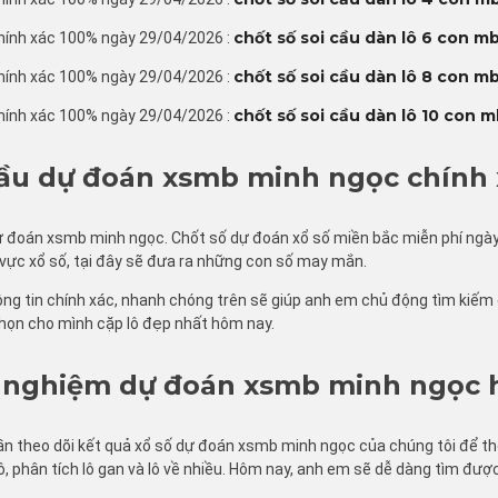
chốt số soi cầu dàn lô 6 con m
hính xác 100% ngày 29/04/2026 :
chốt số soi cầu dàn lô 8 con m
hính xác 100% ngày 29/04/2026 :
chốt số soi cầu dàn lô 10 con 
hính xác 100% ngày 29/04/2026 :
cầu dự đoán xsmb minh ngọc chính
ự đoán xsmb minh ngọc. Chốt số dự đoán xổ số miền bắc miễn phí ngày
h vực xổ số, tại đây sẽ đưa ra những con số may mắn.
ng tin chính xác, nhanh chóng trên sẽ giúp anh em chủ động tìm kiếm 
họn cho mình cặp lô đẹp nhất hôm nay.
 nghiệm dự đoán xsmb minh ngọc 
n theo dõi kết quả xổ số dự đoán xsmb minh ngọc của chúng tôi để thố
 lô, phân tích lô gan và lô về nhiều. Hôm nay, anh em sẽ dễ dàng tìm đ