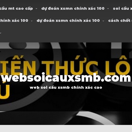
 cầu mt cao cấp
dự đoán xsmn chính xác 100
soi cầu 
hính xác 100
dự đoán xsmn chính xác 100
cách chốt 
websoicauxsmb.com
web soi cầu xsmb chính xác cao