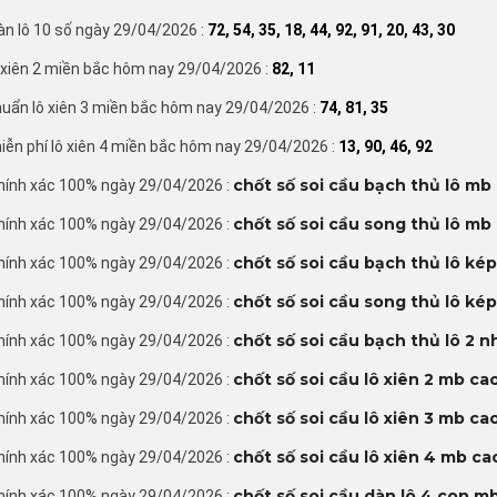
àn lô 10 số ngày 29/04/2026 :
72, 54, 35, 18, 44, 92, 91, 20, 43, 30
ô xiên 2 miền bắc hôm nay 29/04/2026 :
82, 11
huẩn lô xiên 3 miền bắc hôm nay 29/04/2026 :
74, 81, 35
iễn phí lô xiên 4 miền bắc hôm nay 29/04/2026 :
13, 90, 46, 92
chốt số soi cầu bạch thủ lô mb
hính xác 100% ngày 29/04/2026 :
chốt số soi cầu song thủ lô mb
hính xác 100% ngày 29/04/2026 :
chốt số soi cầu bạch thủ lô ké
hính xác 100% ngày 29/04/2026 :
chốt số soi cầu song thủ lô ké
hính xác 100% ngày 29/04/2026 :
chốt số soi cầu bạch thủ lô 2 
hính xác 100% ngày 29/04/2026 :
chốt số soi cầu lô xiên 2 mb ca
hính xác 100% ngày 29/04/2026 :
chốt số soi cầu lô xiên 3 mb ca
hính xác 100% ngày 29/04/2026 :
chốt số soi cầu lô xiên 4 mb ca
hính xác 100% ngày 29/04/2026 :
chốt số soi cầu dàn lô 4 con m
hính xác 100% ngày 29/04/2026 :