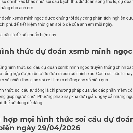
ổ số chính xác khác như: soi cầu bạch thủ, dự đoán song thủ lô, dự đoá
 thắng cho anh em.
ự đoán xsmb minh ngọc được chúng tôi dày công phân tích, nghiên cứu 
hi phí, để tiết kiệm thời gian soi lô đề của anh em mỗi ngày.
ra cầu lô đề số chuẩn hiện nay
hình thức dự đoán xsmb minh ngọc
hững hình thức soi cầu dự đoán xsmb minh ngọc truyền thống chính xác,
c tổng hợp được rồi từ đó đưa ra con số chính xác. Cách soi cầu lô này
m và nhiều thời gian soi xét tìm ra những con số hiệu quả.
ình thức soi cầu tự động là chỉ phương pháp dựa vào các phần mềm có
ng giúp người chơi. Phương pháp này khá đơn giản, ngay cả những ngư
có thể sử dụng dễ dàng.
 hợp mọi hình thức soi cầu dự đoá
biến ngày 29/04/2026