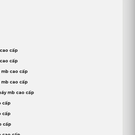
 cao cấp
 cao cấp
p mb cao cấp
p mb cao cấp
nháy mb cao cấp
o cấp
o cấp
o cấp
b cao cấp