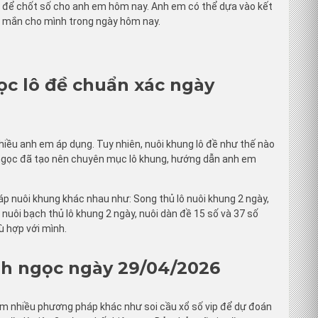
ian để chốt số cho anh em hôm nay. Anh em có thể dựa vào kết
y mắn cho mình trong ngày hôm nay.
c lô đề chuẩn xác ngày
iều anh em áp dụng. Tuy nhiên, nuôi khung lô đề như thế nào
h ngọc đã tạo nên chuyên mục lô khung, hướng dẫn anh em
 nuôi khung khác nhau như: Song thủ lô nuôi khung 2 ngày,
, nuôi bạch thủ lô khung 2 ngày, nuôi dàn đề 15 số và 37 số
 hợp với mình.
h ngọc ngày 29/04/2026
m nhiều phương pháp khác như soi cầu xổ số vip để dự đoán