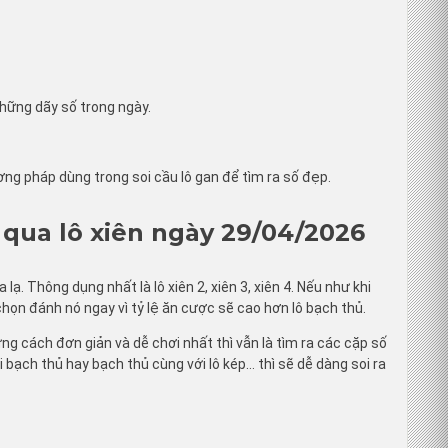
hững dãy số trong ngày.
ng pháp dùng trong soi cầu lô gan để tìm ra số đẹp.
qua lô xiên ngày 29/04/2026
. Thông dụng nhất là lô xiên 2, xiên 3, xiên 4. Nếu như khi
họn đánh nó ngay vì tỷ lệ ăn cược sẽ cao hơn lô bạch thủ.
ng cách đơn giản và dễ chơi nhất thì vẫn là tìm ra các cặp số
 bạch thủ hay bạch thủ cùng với lô kép… thì sẽ dễ dàng soi ra