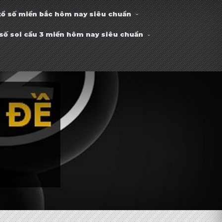
xổ số miền bắc hôm nay siêu chuẩn
số soi cầu 3 miền hôm nay siêu chuẩn