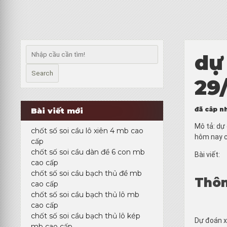
dự
Search
29
đã câp n
Bài viết mới
Mô tả: dự
chốt số soi cầu lô xiên 4 mb cao
hôm nay c
cấp
chốt số soi cầu dàn đề 6 con mb
Bài viết:
cao cấp
chốt số soi cầu bạch thủ đề mb
Thôn
cao cấp
chốt số soi cầu bạch thủ lô mb
cao cấp
chốt số soi cầu bạch thủ lô kép
Dự đoán x
mb cao cấp