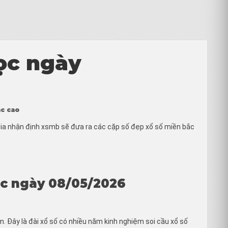
ọc ngày
ác cao
ia nhận định xsmb sẽ đưa ra các cặp số đẹp xổ số miền bắc
c ngày 08/05/2026
. Đây là đài xổ số có nhiều năm kinh nghiệm soi cầu xổ số