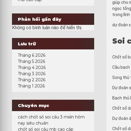
giúp cho 
ngọc tổng
trong lĩnh
Phản hồi gần đây
dự đoán x
Không có bình luận nào để hiển thị.
Soi 
Lưu trữ
Tháng 6 2026
Chốt số b
Tháng 5 2026
Cầu bạch 
Tháng 4 2026
Tháng 3 2026
Song thủ 
Tháng 2 2026
Tháng 1 2026
Dự đoán s
Bạch thủ 
Chuyên mục
Chốt số d
cách chốt số soi cầu 3 miền hôm
Dự đoán d
nay siêu chuẩn
Chốt số d
chốt số soi cầu mb cao cấp