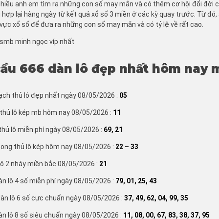
nhiều anh em tìm ra những con số may mắn và có thêm cơ hội đổi đời 
 hợp lại hàng ngày từ kết quả xổ số 3 miền ở các kỳ quay trước. Từ đó
 vực xổ số để đưa ra những con số may mắn và có tỷ lệ về rất cao.
smb minh ngọc víp nhất
cầu 666 dàn lô đẹp nhất hôm nay 
ạch thủ lô đẹp nhất ngày 08/05/2026 :
05
thủ lô kép mb hôm nay 08/05/2026 :
11
thủ lô miễn phí ngày 08/05/2026 :
69, 21
ong thủ lô kép hôm nay 08/05/2026 :
22 – 33
lô 2 nháy miền bắc 08/05/2026 :
21
àn lô 4 số miễn phí ngày 08/05/2026 :
79, 01, 25, 43
àn lô 6 số cực chuẩn ngày 08/05/2026 :
37, 49, 62, 04, 99, 35
àn lô 8 số siêu chuẩn ngày 08/05/2026 :
11, 08, 00, 67, 83, 38, 37, 95