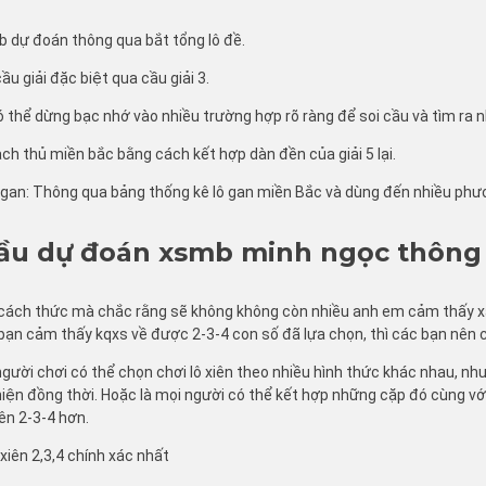
b dự đoán thông qua bắt tổng lô đề.
ầu giải đặc biệt qua cầu giải 3.
 thể dừng bạc nhớ vào nhiều trường hợp rõ ràng để soi cầu và tìm ra n
ch thủ miền bắc bằng cách kết hợp dàn đền của giải 5 lại.
ô gan: Thông qua bảng thống kê lô gan miền Bắc và dùng đến nhiều phươ
cầu dự đoán xsmb minh ngọc thông 
 cách thức mà chắc rằng sẽ không không còn nhiều anh em cảm thấy xa lạ
 bạn cảm thấy kqxs về được 2-3-4 con số đã lựa chọn, thì các bạn nên c
gười chơi có thể chọn chơi lô xiên theo nhiều hình thức khác nhau, như
hiện đồng thời. Hoặc là mọi người có thể kết hợp những cặp đó cùng với
ên 2-3-4 hơn.
 xiên 2,3,4 chính xác nhất