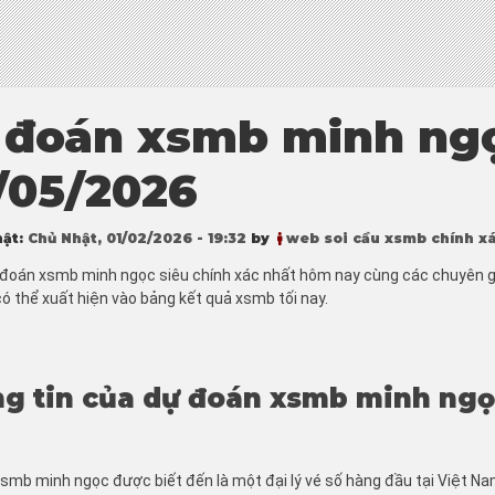
 đoán xsmb minh ng
/05/2026
hật:
Chủ Nhật, 01/02/2026 - 19:32
by
web soi cầu xsmb chính x
 đoán xsmb minh ngọc siêu chính xác nhất hôm nay cùng các chuyên g
ó thể xuất hiện vào bảng kết quả xsmb tối nay.
g tin của dự đoán xsmb minh ngọ
smb minh ngọc được biết đến là một đại lý vé số hàng đầu tại Việt Nam