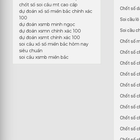
chốt số soi cầu mt cao cấp
Chốt số d
dự đoán xổ số miền bắc chính xác
100
Soi cầu l
dự đoán xsmb minh ngọc
Soi cầu c
dự đoán xsmn chính xác 100
dự đoán xsmt chính xác 100
Chốt số m
soi cầu xổ số miền bắc hôm nay
siêu chuẩn
Chốt số c
soi cầu xsmb miền bắc
Chốt số c
Chốt số c
Chốt số c
Chốt số c
Chốt số c
Chốt số c
Chốt số c
Chốt số c