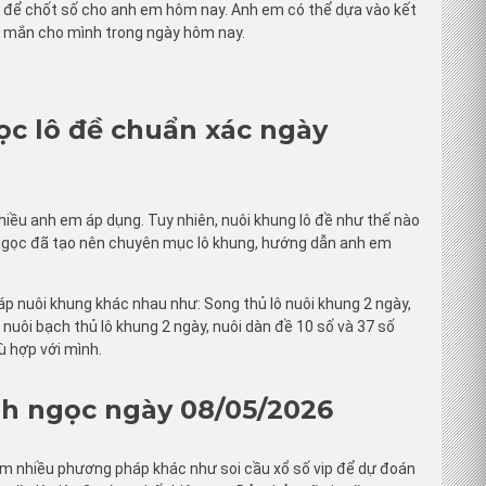
ian để chốt số cho anh em hôm nay. Anh em có thể dựa vào kết
y mắn cho mình trong ngày hôm nay.
c lô đề chuẩn xác ngày
iều anh em áp dụng. Tuy nhiên, nuôi khung lô đề như thế nào
h ngọc đã tạo nên chuyên mục lô khung, hướng dẫn anh em
 nuôi khung khác nhau như: Song thủ lô nuôi khung 2 ngày,
, nuôi bạch thủ lô khung 2 ngày, nuôi dàn đề 10 số và 37 số
 hợp với mình.
h ngọc ngày 08/05/2026
m nhiều phương pháp khác như soi cầu xổ số vip để dự đoán