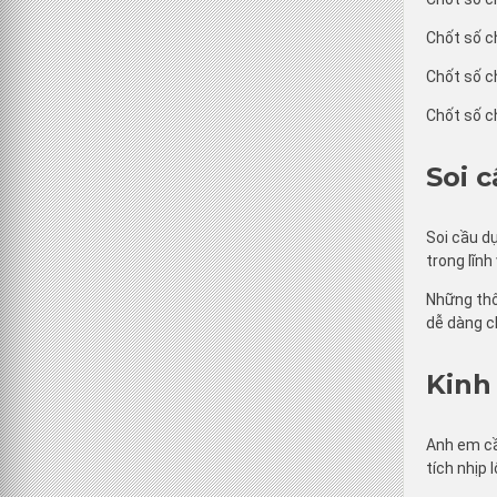
Chốt số c
Chốt số c
Chốt số c
Soi 
Soi cầu d
trong lĩn
Những thô
dễ dàng c
Kinh
Anh em cầ
tích nhịp