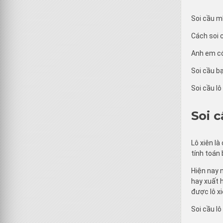
Soi cầu m
Cách soi c
Anh em có
Soi cầu bạ
Soi cầu l
Soi 
Lô xiên là
tính toán
Hiện nay n
hay xuất 
được lô xi
Soi cầu lô