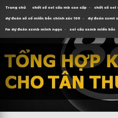
Trang chủ
chốt số soi cầu mb cao cấp
chốt số soi
dự đoán xổ số miền bắc chính xác 100
dự đoán xsmt c
fw dự đoán xsmb minh ngọc
soi cầu xsmb miền bắc