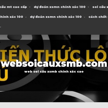
 cầu mt cao cấp
dự đoán xsmn chính xác 100
soi cầu 
hính xác 100
dự đoán xsmn chính xác 100
cách chốt 
websoicauxsmb.com
web soi cầu xsmb chính xác cao