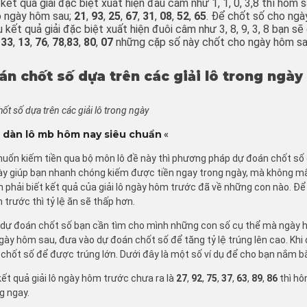
 kết quả giải đặc biệt xuất hiện đầu câm như 1, 1, 0, 3,8 thì hô
 ngày hôm sau;
21
,
93
,
25
,
67
,
31
,
08
,
52
,
65
. Để chốt số cho ngà
 kết quả giải đặc biệt xuất hiện đuôi câm như 3, 8, 9, 3, 8 bạn 
,
33
,
13
,
76
,
78
,
83
,
80
,
07
những cặp số này chốt cho ngày hôm sau
án chốt số dựa trên các giải lô trong ngà
ốt số dựa trên các giải lô trong ngày
u dàn lô mb hôm nay siêu chuẩn
«
uốn kiếm tiền qua bộ môn lô đề này thì phương pháp dự đoán chốt số d
ày giúp bạn nhanh chóng kiếm được tiền ngay trong ngày, mà không mất
n phải biết kết quả của giải lô ngày hôm trước đã về những con nào. 
trước thì tỷ lệ ăn sẽ thấp hơn.
 dự đoán chốt số bạn cần tìm cho mình những con số cụ thể mà ngày 
gày hôm sau, đưa vào dự đoán chốt số để tăng tỷ lệ trúng lên cao. Kh
 chốt số để được trúng lớn. Dưới đây là một số ví dụ để cho bạn nắm b
 kết quả giải lô ngày hôm trước chưa ra là
27
,
92
,
75
,
37
,
63
,
89
,
86
thì hô
g ngay.