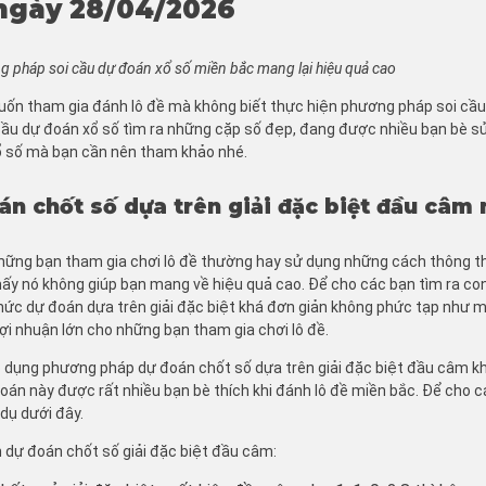
ngày 28/04/2026
 pháp soi cầu dự đoán xổ số miền bắc mang lại hiệu quả cao
uốn tham gia đánh lô đề mà không biết thực hiện phương pháp soi cầu d
cầu dự đoán xổ số tìm ra những cặp số đẹp, đang được nhiều bạn bè s
ổ số mà bạn cần nên tham khảo nhé.
án chốt số dựa trên giải đặc biệt đầu câm
hững bạn tham gia chơi lô đề thường hay sử dụng những cách thông t
mấy nó không giúp bạn mang về hiệu quả cao. Để cho các bạn tìm ra con 
ức dự đoán dựa trên giải đặc biệt khá đơn giản không phức tạp như m
lợi nhuận lớn cho những bạn tham gia chơi lô đề.
p dụng phương pháp dự đoán chốt số dựa trên giải đặc biệt đầu câm khô
oán này được rất nhiều bạn bè thích khi đánh lô đề miền bắc. Để cho c
 dụ dưới đây.
h dự đoán chốt số giải đặc biệt đầu câm: