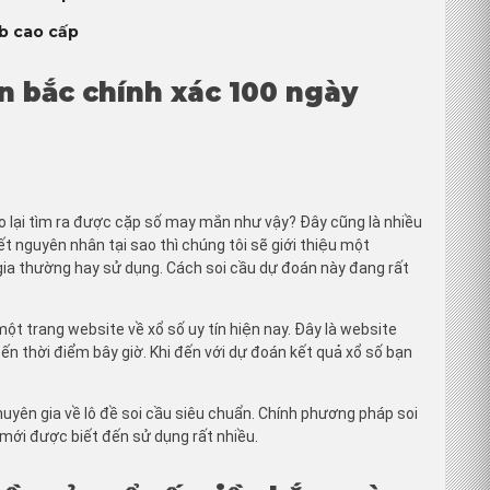
mb cao cấp
ền bắc chính xác 100 ngày
ao lại tìm ra được cặp số may mắn như vậy? Đây cũng là nhiều
ết nguyên nhân tại sao thì chúng tôi sẽ giới thiệu một
a thường hay sử dụng. Cách soi cầu dự đoán này đang rất
t trang website về xổ số uy tín hiện nay. Đây là website
n thời điểm bây giờ. Khi đến với dự đoán kết quả xổ số bạn
uyên gia về lô đề soi cầu siêu chuẩn. Chính phương pháp soi
mới được biết đến sử dụng rất nhiều.