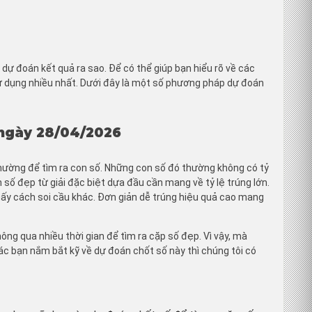
ự đoán kết quả ra sao. Để có thể giúp bạn hiểu rõ về các
ử dụng nhiều nhất. Dưới đây là một số phương pháp dự đoán
 ngày 28/04/2026
hường để tìm ra con số. Những con số đó thường không có tỷ
số đẹp từ giải đặc biệt dựa đầu cần mang về tỷ lệ trúng lớn.
ấy cách soi cầu khác. Đơn giản dễ trúng hiệu quả cao mang
ng qua nhiều thời gian để tìm ra cặp số đẹp. Vì vậy, mà
ác bạn nắm bắt kỹ về dự đoán chốt số này thì chúng tôi có