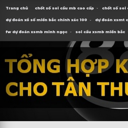
Trang chủ
chốt số soi cầu mb cao cấp
chốt số soi
dự đoán xổ số miền bắc chính xác 100
dự đoán xsmt c
fw dự đoán xsmb minh ngọc
soi cầu xsmb miền bắc