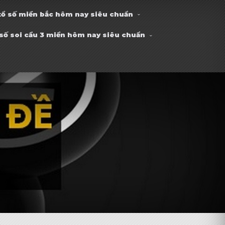
xổ số miền bắc hôm nay siêu chuẩn
số soi cầu 3 miền hôm nay siêu chuẩn