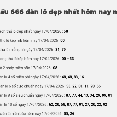
cầu 666 dàn lô đẹp nhất hôm nay 
ạch thủ lô đẹp nhất ngày 17/04/2026 :
50
thủ lô kép mb hôm nay 17/04/2026 :
00
thủ lô miễn phí ngày 17/04/2026 :
31, 79
ong thủ lô kép hôm nay 17/04/2026 :
00 – 33
lô 2 nháy miền bắc 17/04/2026 :
08
àn lô 4 số miễn phí ngày 17/04/2026 :
48, 48, 83, 16
àn lô 6 số cực chuẩn ngày 17/04/2026 :
53, 22, 81, 11, 98, 66
àn lô 8 số siêu chuẩn ngày 17/04/2026 :
87, 77, 44, 13, 34, 29, 99, 01
àn lô 10 số ngày 17/04/2026 :
62, 20, 58, 07, 77, 91, 27, 20, 22, 92
ô xiên 2 miền bắc hôm nay 17/04/2026 :
88, 26