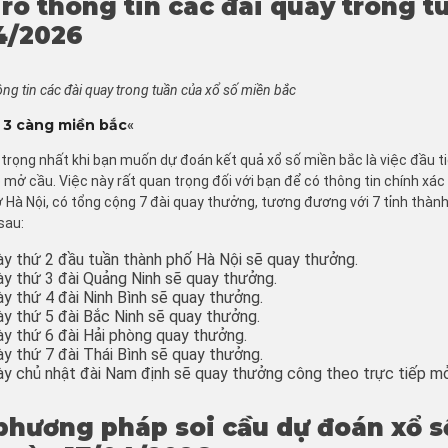
rõ thông tin các đài quay trong t
4/2026
ng tin các đài quay trong tuần của xổ số miền bắc
 3 càng miền bắc
«
trọng nhất khi bạn muốn dự đoán kết quả xổ số miền bắc là việc đầu 
 mở cầu. Việc này rất quan trọng đối với bạn để có thông tin chính xác
ở Hà Nội, có tổng cộng 7 đài quay thưởng, tương đương với 7 tỉnh thàn
sau:
y thứ 2 đầu tuần thành phố Hà Nội sẽ quay thưởng.
y thứ 3 đài Quảng Ninh sẽ quay thưởng.
y thứ 4 đài Ninh Bình sẽ quay thưởng.
y thứ 5 đài Bắc Ninh sẽ quay thưởng.
y thứ 6 đài Hải phòng quay thưởng.
y thứ 7 đài Thái Bình sẽ quay thưởng.
y chủ nhật đài Nam định sẽ quay thưởng công theo trực tiếp mở
phương pháp soi cầu dự đoán xổ s