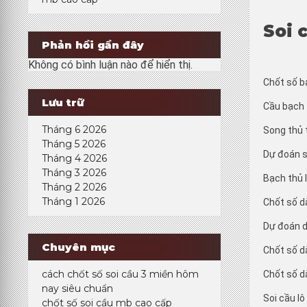
Soi 
Phản hồi gần đây
Không có bình luận nào để hiển thị.
Chốt số b
Lưu trữ
Cầu bạch 
Tháng 6 2026
Song thủ 
Tháng 5 2026
Dự đoán s
Tháng 4 2026
Tháng 3 2026
Bạch thủ 
Tháng 2 2026
Tháng 1 2026
Chốt số d
Dự đoán d
Chuyên mục
Chốt số d
cách chốt số soi cầu 3 miền hôm
Chốt số d
nay siêu chuẩn
Soi cầu l
chốt số soi cầu mb cao cấp