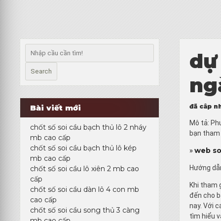
dự
Search
ng
đã câp n
Bài viết mới
Mô tả: Ph
chốt số soi cầu bạch thủ lô 2 nháy
bạn tham 
mb cao cấp
chốt số soi cầu bạch thủ lô kép
web so
»
mb cao cấp
Hướng dẫn
chốt số soi cầu lô xiên 2 mb cao
cấp
Khi tham 
chốt số soi cầu dàn lô 4 con mb
đến cho b
cao cấp
nay. Với 
chốt số soi cầu song thủ 3 càng
tìm hiểu 
mb cao cấp