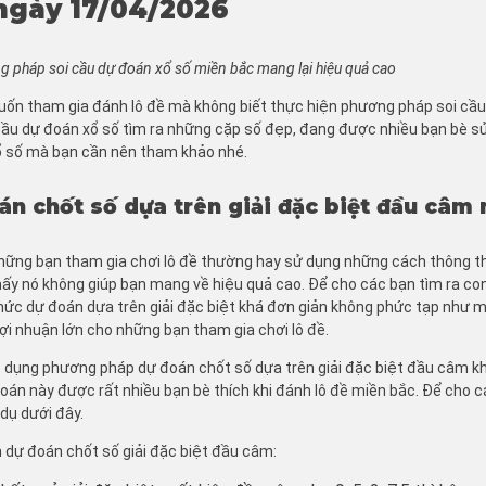
ngày 17/04/2026
 pháp soi cầu dự đoán xổ số miền bắc mang lại hiệu quả cao
uốn tham gia đánh lô đề mà không biết thực hiện phương pháp soi cầu d
cầu dự đoán xổ số tìm ra những cặp số đẹp, đang được nhiều bạn bè s
ổ số mà bạn cần nên tham khảo nhé.
án chốt số dựa trên giải đặc biệt đầu câm
hững bạn tham gia chơi lô đề thường hay sử dụng những cách thông t
mấy nó không giúp bạn mang về hiệu quả cao. Để cho các bạn tìm ra con 
ức dự đoán dựa trên giải đặc biệt khá đơn giản không phức tạp như m
lợi nhuận lớn cho những bạn tham gia chơi lô đề.
p dụng phương pháp dự đoán chốt số dựa trên giải đặc biệt đầu câm khô
oán này được rất nhiều bạn bè thích khi đánh lô đề miền bắc. Để cho c
 dụ dưới đây.
h dự đoán chốt số giải đặc biệt đầu câm: