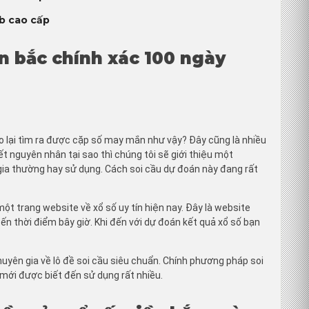
mb cao cấp
ền bắc chính xác 100 ngày
ao lại tìm ra được cặp số may mắn như vậy? Đây cũng là nhiều
ết nguyên nhân tại sao thì chúng tôi sẽ giới thiệu một
a thường hay sử dụng. Cách soi cầu dự đoán này đang rất
t trang website về xổ số uy tín hiện nay. Đây là website
n thời điểm bây giờ. Khi đến với dự đoán kết quả xổ số bạn
uyên gia về lô đề soi cầu siêu chuẩn. Chính phương pháp soi
mới được biết đến sử dụng rất nhiều.