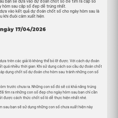
m sau bạn sẽ dựa vào dự đoán chốt số để tìm ra cặp số
y hôm sau cặp số đẹp dễ trúng nhất.
sẽ dựa vào kết quả dự đoán chốt số cho ngày hôm sau là
 khi đuôi câm xuất hiện.
 ngày 17/04/2026
ựa trên các giải lô không thể bỏ lỡ được. Với cách dự đoán
 quá nhiều thời gian. Khi sử dụng cách soi cầu dự đoán chốt
Để áp dụng chốt số dự đoán cho hôm sau tránh những con số
hôm trước chưa ra. Những con số đó sẽ có khả năng trúng
i đã tìm ra những con số đẹp cho ngày hôm sau bạn chỉ cần
ắt được cách thức chốt số lô dễ thực hiện nhất nhé.
m sau bạn sẽ sử dụng những con số chưa xuất hiện này