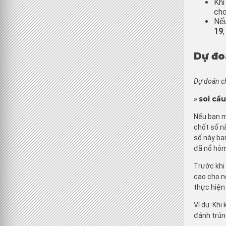
Khi
cho
Nếu
19
Dự đo
Dự đoán ch
soi cầ
»
Nếu bạn m
chốt số n
số này bạ
đã nổ hôm 
Trước khi
cao cho n
thực hiện
Ví dụ: Khi
đánh trún