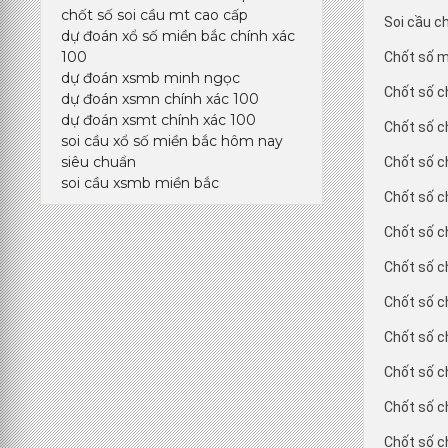
chốt số soi cầu mt cao cấp
Soi cầu c
dự đoán xổ số miền bắc chính xác
100
Chốt số m
dự đoán xsmb minh ngọc
Chốt số c
dự đoán xsmn chính xác 100
dự đoán xsmt chính xác 100
Chốt số c
soi cầu xổ số miền bắc hôm nay
siêu chuẩn
Chốt số c
soi cầu xsmb miền bắc
Chốt số c
Chốt số c
Chốt số c
Chốt số c
Chốt số c
Chốt số c
Chốt số c
Chốt số c