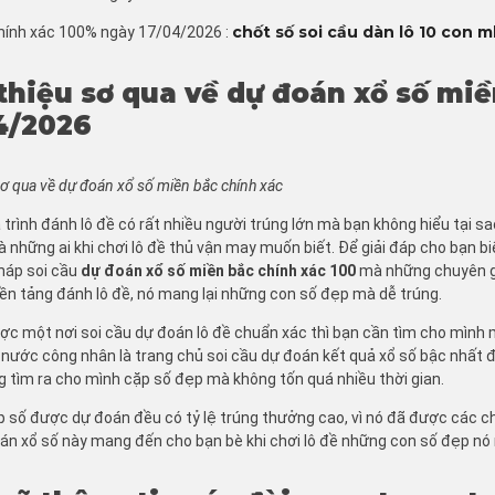
chốt số soi cầu dàn lô 10 con 
hính xác 100% ngày 17/04/2026 :
 thiệu sơ qua về dự đoán xổ số mi
4/2026
 sơ qua về dự đoán xổ số miền bắc chính xác
 trình đánh lô đề có rất nhiều người trúng lớn mà bạn không hiểu tại s
 những ai khi chơi lô đề thủ vận may muốn biết. Để giải đáp cho bạn bi
áp soi cầu
dự đoán xổ số miền bắc chính xác 100
mà những chuyên gi
nền tảng đánh lô đề, nó mang lại những con số đẹp mà dễ trúng.
ợc một nơi soi cầu dự đoán lô đề chuẩn xác thì bạn cần tìm cho mình mộ
nước công nhân là trang chủ soi cầu dự đoán kết quả xổ số bậc nhất đế
g tìm ra cho mình cặp số đẹp mà không tốn quá nhiều thời gian.
 số được dự đoán đều có tỷ lệ trúng thưởng cao, vì nó đã được các ch
án xổ số này mang đến cho bạn bè khi chơi lô đề những con số đẹp nó 