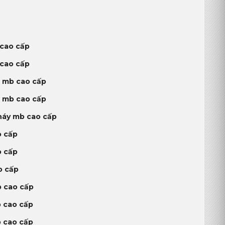
 cao cấp
 cao cấp
p mb cao cấp
p mb cao cấp
nháy mb cao cấp
o cấp
o cấp
o cấp
b cao cấp
b cao cấp
b cao cấp