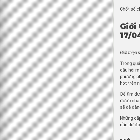
Chốt số c
Giới
17/0
Giới thiệu
Trong quá
câu hỏi mà
phương ph
hót trên 
Để tìm đư
được nhà 
sẽ dễ dàn
Những cặp
cầu dự đo