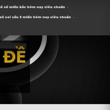
xổ số miền bắc hôm nay siêu chuẩn
số soi cầu 3 miền hôm nay siêu chuẩn