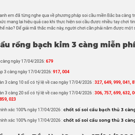
anh em đã từng nghe qua về phương pháp soi cầu miền Bắc ba càng tro
ức mang lại hiệu quả cao khi thực hiện soi cầu được nhiều tay chơi ti
hế nào? Để giải mã thắc mắc này, người chơi cần phải nắm được một s
cầu rồng bạch kim 3 càng miễn ph
 càng ngày 17/04/2026:
679
ặp 3 càng ngày 17/04/2026:
917, 004
àn 3 càng 10 số có tỷ lệ về cao ngày 17/04/2026 :
327, 649, 999, 041, 8
àn 3 càng 20 số có tỷ lệ về cao ngày 17/04/2026 :
306, 757, 699, 632, 0
 859, 023
chốt số soi cầu bạch thủ 3 cà
hính xác 100% ngày 17/04/2026 :
chốt số soi cầu song thủ 3 cà
hính xác 100% ngày 17/04/2026 :