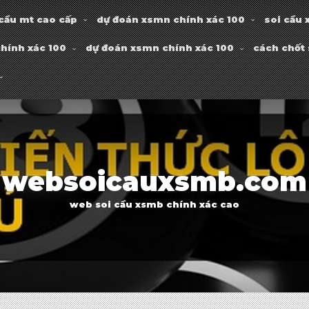
 cầu mt cao cấp
dự đoán xsmn chính xác 100
soi cầu 
hính xác 100
dự đoán xsmn chính xác 100
cách chốt 
websoicauxsmb.com
web soi cầu xsmb chính xác cao