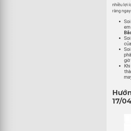
nhiều lợi 
ràng ngay
Soi
em 
Bắ
Soi
của
Soi
phâ
giờ
Khi
thà
may
Hướn
17/0