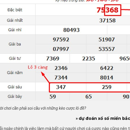
ời chơi cần phải soi cầu với những kèo cược lô đề?
dự đoán xổ số miền bắc
»
ỗi ngày chính là việc làm mà bất cứ người chơi cá cược nào cũng nên t