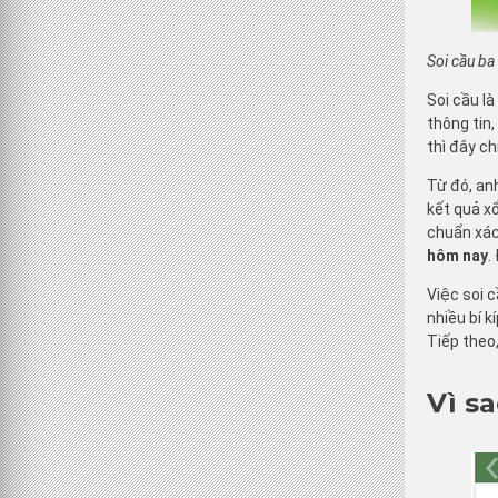
Soi cầu ba
Soi cầu l
thông tin
thì đây ch
Từ đó, an
kết quả x
chuẩn xác
hôm nay
.
Việc soi 
nhiều bí 
Tiếp theo,
Vì sa