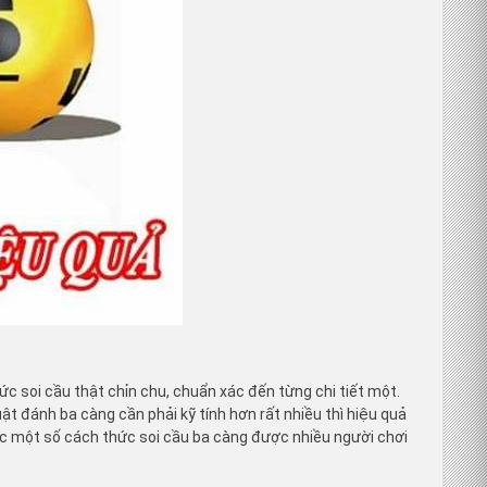
c soi cầu thật chỉn chu, chuẩn xác đến từng chi tiết một.
uật đánh ba càng cần phải kỹ tính hơn rất nhiều thì hiệu quả
ược một số cách thức soi cầu ba càng được nhiều người chơi