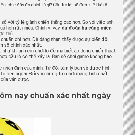
n ích ở đây đó chính là gì? Câu trả lời sẽ được liệt kê rõ
ố với tỷ lệ giành chiến thắng cao hơn. So với việc anh
ả hơn rất nhiều. Chính vì vậy,
dự đoán ba càng miền
ợc thủ.
ề chuẩn chỉ hơn. Dễ dàng nhận thấy được sự biến đổi
n số chính xác nhất.
ụ như khi anh em chơi lô đề mà biết áp dụng chiến thuật
 hợp cầu lô có thể xảy ra. Bạn sẽ chơi game không bao
sự nhận định của mình. Từ đó, tâm lý bạn sẽ được hình
ố bên ngoài. Đối với những trò chơi mang tính chất
ả của ván cược.
ôm nay chuẩn xác nhất ngày