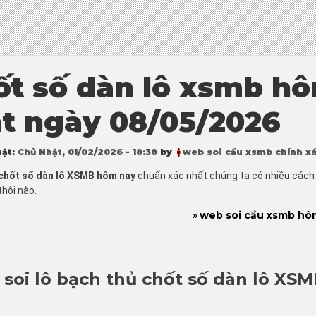
ốt số dàn lô xsmb hô
t ngày 08/05/2026
hật:
Chủ Nhật, 01/02/2026 - 18:38
by
web soi cầu xsmb chính x
chốt số dàn lô XSMB hôm nay
chuẩn xác nhất chúng ta có nhiều cách 
thôi nào.
web soi cầu xsmb hô
»
 soi lô bạch thủ chốt số dàn lô XS