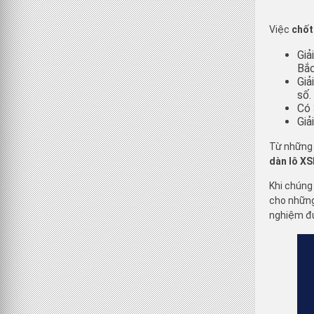
Việc
chốt
Giả
Bắc
Giả
số.
Có 
Giả
Từ những t
dàn lô X
Khi chúng 
cho những
nghiệm đư