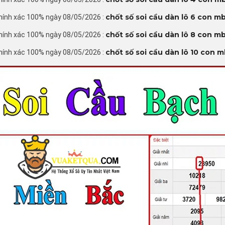
chốt số soi cầu dàn lô 6 con m
hính xác 100% ngày 08/05/2026 :
chốt số soi cầu dàn lô 8 con m
hính xác 100% ngày 08/05/2026 :
chốt số soi cầu dàn lô 10 con 
hính xác 100% ngày 08/05/2026 :