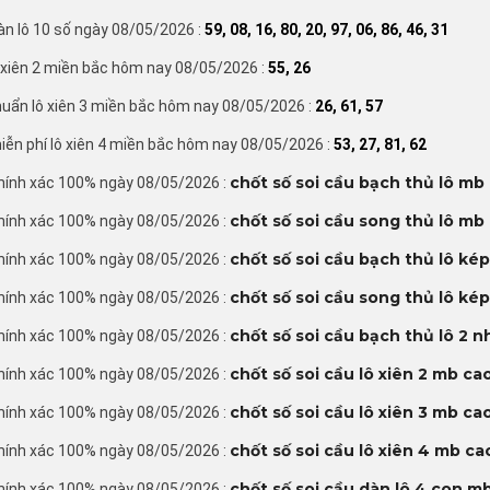
àn lô 10 số ngày 08/05/2026 :
59, 08, 16, 80, 20, 97, 06, 86, 46, 31
ô xiên 2 miền bắc hôm nay 08/05/2026 :
55, 26
huẩn lô xiên 3 miền bắc hôm nay 08/05/2026 :
26, 61, 57
iễn phí lô xiên 4 miền bắc hôm nay 08/05/2026 :
53, 27, 81, 62
chốt số soi cầu bạch thủ lô mb
hính xác 100% ngày 08/05/2026 :
chốt số soi cầu song thủ lô mb
hính xác 100% ngày 08/05/2026 :
chốt số soi cầu bạch thủ lô ké
hính xác 100% ngày 08/05/2026 :
chốt số soi cầu song thủ lô ké
hính xác 100% ngày 08/05/2026 :
chốt số soi cầu bạch thủ lô 2 
hính xác 100% ngày 08/05/2026 :
chốt số soi cầu lô xiên 2 mb ca
hính xác 100% ngày 08/05/2026 :
chốt số soi cầu lô xiên 3 mb ca
hính xác 100% ngày 08/05/2026 :
chốt số soi cầu lô xiên 4 mb ca
hính xác 100% ngày 08/05/2026 :
chốt số soi cầu dàn lô 4 con m
hính xác 100% ngày 08/05/2026 :