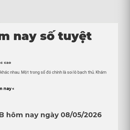
m nay số tuyệt
ác cao
khác nhau. Một trong số đó chính là soi lô bạch thủ. Khám
m nay
«
MB hôm nay ngày 08/05/2026