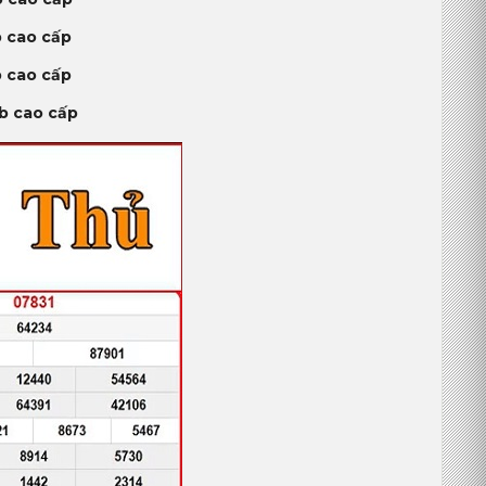
b cao cấp
b cao cấp
mb cao cấp