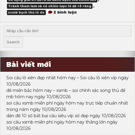
,
Tránh tham lam và có chiến lược lô đề rõ ràng
ở
2 bình luận
xsmb bạch thủ lô de
soi
cầu
bạch
thủ
đề
xsmb
Search
chuyên
nghiệp
uy
tín
Bài viết mới
Soi cầu lô xiên đẹp nhất hôm nay – Soi cầu lô xiên víp ngày
10/08/2026
đề miền bắc hôm nay – xsmb – soi chính xác song thủ đề
mb hôm nay ngày 10/08/2026
soi cầu xsmb miễn phí ngày hôm nay trực tiếp chuẩn nhất
trong năm ngày 10/08/2026
dàn đề 10 số bất bại cầu siêu víp số đẹp ngày 10/08/2026
soi cầu xsmb miễn phí ngày hôm nay thắng lớn ngày
10/08/2026